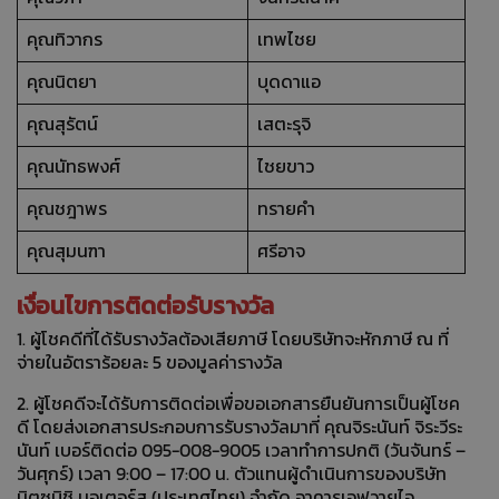
คุณทิวากร
เทพไชย
คุณนิตยา
บุดดาแอ
คุณสุรัตน์
เสตะรุจิ
คุณนัทธพงศ์
ไชยขาว
คุณชฎาพร
ทรายคำ
คุณสุมนฑา
ศรีอาจ
เงื่อนไขการติดต่อรับรางวัล
1. ผู้โชคดีที่ได้รับรางวัลต้องเสียภาษี โดยบริษัทจะหักภาษี ณ ที่
จ่ายในอัตราร้อยละ 5 ของมูลค่ารางวัล
2. ผู้โชคดีจะได้รับการติดต่อเพื่อขอเอกสารยืนยันการเป็นผู้โชค
ดี โดยส่งเอกสารประกอบการรับรางวัลมาที่ คุณจิระนันท์ จิระวีระ
นันท์ เบอร์ติดต่อ 095-008-9005 เวลาทำการปกติ (วันจันทร์ –
วันศุกร์) เวลา 9:00 – 17:00 น. ตัวแทนผู้ดำเนินการของบริษัท
มิตซูบิชิ มอเตอร์ส (ประเทศไทย) จำกัด อาคารเอฟวายไอ