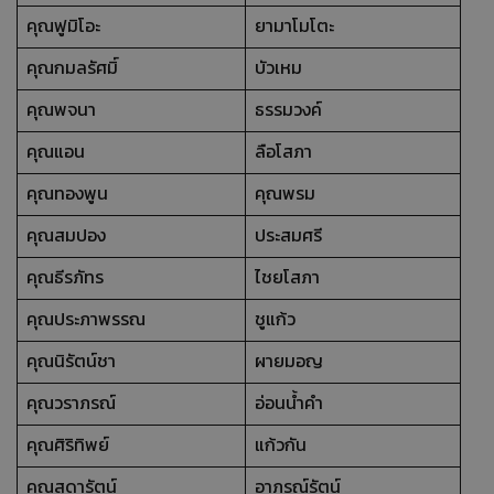
คุณฟูมิโอะ
ยามาโมโตะ
คุณกมลรัศมิ์
บัวเหม
คุณพจนา
ธรรมวงค์
คุณแอน
ลือโสภา
คุณทองพูน
คุณพรม
คุณสมปอง
ประสมศรี
คุณธีรภัทร
ไชยโสภา
คุณประภาพรรณ
ชูแก้ว
คุณนิรัตน์ชา
ผายมอญ
คุณวราภรณ์
อ่อนน้ำคำ
คุณศิริทิพย์
แก้วกัน
คุณสุดารัตน์
อาภรณ์รัตน์