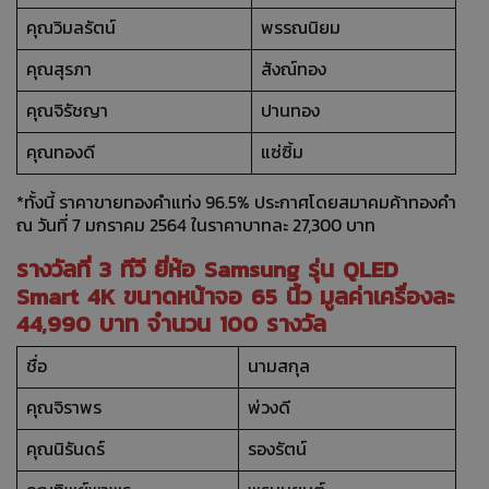
คุณวิมลรัตน์
พรรณนิยม
คุณสุรภา
สังณ์ทอง
คุณจิรัชญา
ปานทอง
คุณทองดี
แซ่ซิ้ม
*ทั้งนี้ ราคาขายทองคำแท่ง 96.5% ประกาศโดยสมาคมค้าทองคำ
ณ วันที่ 7 มกราคม 2564 ในราคาบาทละ 27,300 บาท
รางวัลที่ 3 ทีวี ยี่ห้อ Samsung รุ่น QLED
Smart 4K ขนาดหน้าจอ 65 นิ้ว มูลค่าเครื่องละ
44,990 บาท จำนวน 100 รางวัล
ชื่อ
นามสกุล
คุณจิราพร
พ่วงดี
คุณนิรันดร์
รองรัตน์