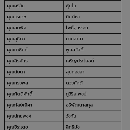
คุณศรีวัน
ซุ้ยโน
คุณวรเดช
ยินดีหา
คุณสมพิศ
โพธิ์สุวรรณ
คุณสุธิดา
ยานอาสา
คุณเตชินท์
พูลสวัสดิ์
คุณสิรภัทร
เจริญประโยชน์
คุณนัยนา
สุขทองสา
คุณทรงพล
ดวงภักดี
คุณกิตติศักดิ์
ภู่วิริยะพงษ์
คุณกัลย์ณิศา
อธิพัฒนาสกุล
คุณนัทธพงศ์
วังทัน
คุณจิระเดช
สิทธิมัง