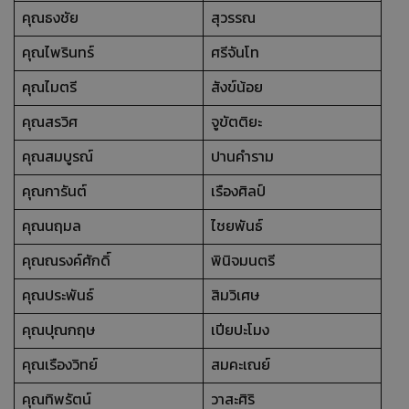
คุณธงชัย
สุวรรณ
คุณไพรินทร์
ศรีจันโท
คุณไมตรี
สังข์น้อย
คุณสรวิศ
จูขัตติยะ
คุณสมบูรณ์
ปานคำราม
คุณการันต์
เรืองศิลป์
คุณนฤมล
ไชยพันธ์
คุณณรงค์ศักดิ์
พินิจมนตรี
คุณประพันธ์
สิมวิเศษ
คุณปุณกฤษ
เปียปะโมง
คุณเรืองวิทย์
สมคะเณย์
คุณทิพรัตน์
วาสะศิริ