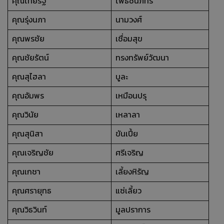
คุณไทยรัฐ
โพธิ์ชินภัทร
คุณรุ่งนภา
นามวงศ์
คุณพรชัย
เชื่อมสุข
คุณชัยรัตน์
ทรงทรัพย์วัฒนา
คุณสุไฮลา
บูละ
คุณอัมพร
เหมือนปรุ
คุณวินัย
เหลาลา
คุณสุนิสา
ขันเปี้ย
คุณเจริญชัย
ศรีเจริญ
คุณเกชา
เลี้ยงหิรัญ
คุณศรายุทธ
แซ่เลี้ยว
คุณวิธวินท์
มูลปราการ