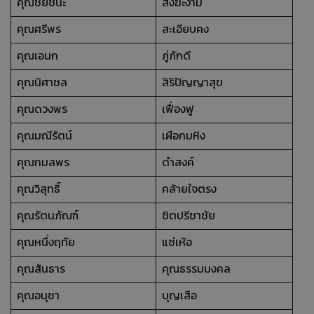
คุณชัยชนะ
สังฆะงาม
คุณศรีพร
สะเอียบคง
คุณเอนก
ภู่ภักดี
คุณนิศาชล
สิริปัญญาสุข
คุณดวงพร
เฟื่องฟู
คุณมณีรัตน์
เผือกมหิง
คุณกมลพร
ดำสงค์
คุณวิสุทธิ์
คล้ายใจตรง
คุณรัตนภัณฑ์
ชิตปรีชาชัย
คุณหนึ่งฤทัย
แซ่เห้อ
คุณสันธาร
คุณธรรมมงคล
คุณอนุชา
บุญเสือ