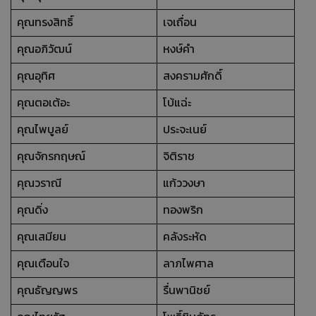
คุณทรงสิทธิ์
เจเถื่อน
คุณอภิวัฒน์
หงษ์คำ
คุณอุทิศ
สงครามศักดิ์
คุณตอเต้อะ
โบ้แฉ่ะ
คุณไพบูลย์
ประจะเนย์
คุณจักรกฤษณ์
จิติราช
คุณวราณี
แก้ววงษา
คุณดิ่ง
ทองพริก
คุณเสมียน
คลังระหัด
คุณเตือนใจ
ลาภไพศาล
คุณธัญญพร
รื่นพานิชย์