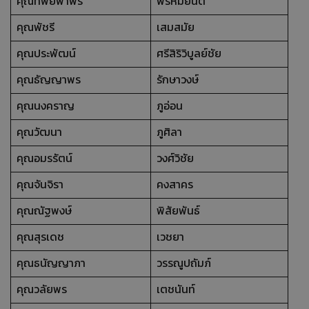
คุณทิพย์พาพร
พรหมยนต์
คุณพัชรี
เสมสมัย
คุณประพัฒน์
ศรีสิริวิบูลย์ชัย
คุณธัญญาพร
รักษาวงษ์
คุณนงคราญ
ภูอ่อน
คุณวัฒนา
ภูศิลา
คุณอมรรัตน์
วงศ์วิชัย
คุณจันจิรา
คงสาคร
คุณณัฐพงษ์
พิสัยพันธ์
คุณสุรเดช
เวชยา
คุณธนัญญาภา
วรรณูปถัมภ์
คุณวลัยพร
เตชนันท์