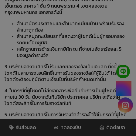
เซ็นเตอร์ อาคาร 1 ชั้น 9 ถนนพระราม 4 เขตคลองเตย
กรุงเทพมหานคร เอกสารดังนี้
สำเนาบัตรประชาชนและสำเนาทะเบียนบ้าน พร้อมรับรอง
สำเนาถูกต้อง
สำเนาสมุดทะเบียนรถที่แสดงว่าผู้โชคดีเป็นผู้ครอบครอง
รถยนต์มิตซูบิชิ
หลักฐานการชำระเงินภาษีหัก ณ ที่จ่ายในอัตราร้อยละ 5
ของมูลค่ารางวัล
3. บริษัทขอสงวนสิทธิ์ไม่รับแลกของรางวัลเป็นเงินสด ทั้งนี้ ผู้
โชคดีไม่สามารถโอนสิทธิ์ในการรับของรางวัลให้ผู้อื่นได้ โดยผู้
โชคดีจะต้องปฏิบัติตามเงื่อนไขที่บริษัทกำหนดเท่านั้น
4. ในกรณีที่ผู้โชคดีไม่ส่งเอกสารเพื่อยืนยันการเป็นผู้โชคดี
ภายใน 30 วัน นับจากวันที่บริษัท ประกาศผล บริษัท จะถือว่าผู้
โชคดีสละสิทธิ์ในการรับรางวัลทันที
5. บริษัทขอสงวนสิทธิ์ในการจับรางวัลสำรองไว้ใช้ในกรณีที่ผู้โชค
ดีมีคุณสมบัติไม่ครบถ้วน, ขัดต่อข้อกำหนดของกิจกรรม, สละ
สิทธิ์ และ/หรือไม่สามารถติดต่อผู้โชคดีตามวันและเวลาที่
รับส่วนลด
ทดลองขับ
ติดต่อเรา
กำหนดไว้ได้ โดยบริษัทจะติดต่อผู้ได้รับรางวัลสำรองถัดไป