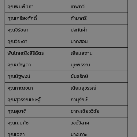
คุณพิมพ์นิภา
เทพทวี
คุณเกรียงศักดิ์
คำมาศรี
คุณจิรัชยา
ปงกันคำ
คุณวิยะดา
มากสอน
พันโทหญิงสิริฉัตร
เยี่ยมสถาน
คุณขวัญตา
บุษพรรณ
คุณนัฐพงษ์
ขันธรักษ์
คุณกาญจนา
เนียมสุวรรณ์
คุณสุวรรณเชษฐ์
กานุรักษ์
คุณสุชาติ
ชาญเชี่ยววิชัย
คุณณปภัช
วงษ์วิลาศ
คุณเฉลา
บางเกาะ