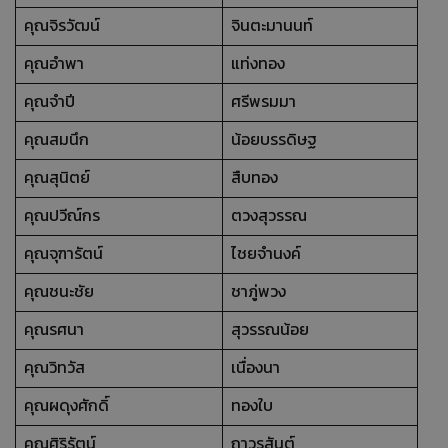
คุณจิรวัฒน์
จินตะมานนท์
คุณอำพา
แท่งทอง
คุณจำปี
ศรีพรมมา
คุณสมนึก
น้อยบรรดิษฐ
คุณสุนิตย์
สืบทอง
คุณปวีณ์กร
ตวงสุวรรณ
คุณจุฑารัตน์
ไชยจำนงค์
คุณชนะชัย
ชาภู่พวง
คุณรศนา
สุวรรณน้อย
คุณวิทวัส
เนื่องนา
คุณผดุงศักดิ์
ทองใบ
คุณศิริรัตน์
ถาวรสันต์