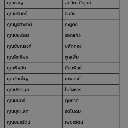
คุณชาญ
สุขวัฒน์วิบูลย์
คุณชรินทร์
อินอ้น
คุณนูรฮายาตี
กะมูดิง
คุณปิยะฉัตร
รอดแก้ว
คุณชัยณรงค์
ปลัดกอง
คุณสิทธิพร
พูลเพิ่ม
คุณพิศมัย
ก้อนพิงค์
คุณวันเพ็ญ
เทพสงค์
คุณปรีรานุช
โนวังหาร
คุณมนตรี
ตุ้ยกาศ
คุณบุญเลิศ
รัตโนดม
คุณชมรรัตน์
เพชรรัตน์