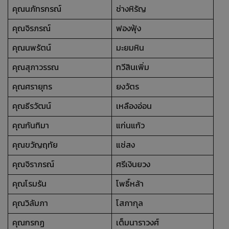
คุณนภัทรกรณ์
ช่างหิรัญ
คุณจิรภรณ์
ฟองฟุ้ง
คุณนพรัตน์
มะยมหิน
คุณสุภาวรรณ
ทวีสินเพิ่ม
คุณศรายุทร
ยงวัตร
คุณธีรวัฒน์
เหลืองอ่อน
คุณกันทิมา
แก่นแก้ว
คุณขวัญฤทัย
แช่สง
คุณจิราภรณ์
ศรีเงินยวง
คุณโรมรัน
โพธิ์หล้า
คุณวิลัมภา
โสภากุล
คุณกรกฏ
เต็มนาราวงศ์