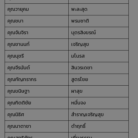
คุณวายุคม
พะละสุด
คุณชบา
พรมชาติ
คุณจันจิรา
บุตรสิงขรณ์
คุณชานนท์
เจริญสุข
คุณนุชรี
มโนรส
คุณจีรนันต์
สินวรเดชา
คุณกัญทรากร
สูตรไชย
คุณขนิษฐา
ผาสุข
คุณกิตติชัย
หมื่นจง
คุณนิธิศ
สำราญเจริญสุข
คุณนาตาชา
ดำฤทธิ์
คุณสุทธิภัทร
เที่ยงธรรม