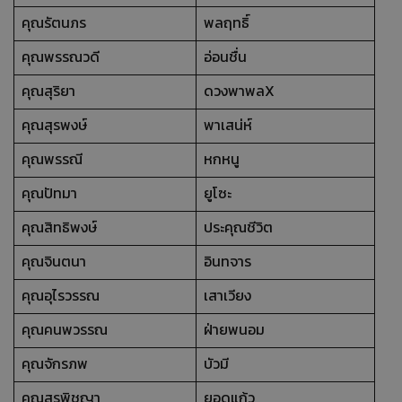
คุณรัตนภร
พลฤทธิ์
คุณพรรณวดี
อ่อนชื่น
คุณสุริยา
ดวงพาพลX
คุณสุรพงษ์
พาเสน่ห์
คุณพรรณี
หกหนู
คุณปัทมา
ยูโซะ
คุณสิทธิพงษ์
ประคุณชีวิต
คุณจินตนา
อินทจาร
คุณอุไรวรรณ
เสาเวียง
คุณคนพวรรณ
ฝ่ายพนอม
คุณจักรภพ
บัวมี
คุณสุรพิชญา
ยอดแก้ว