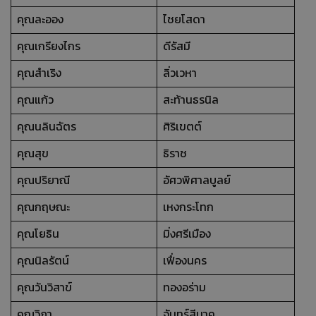
คุณละออง
ไชยโสดา
คุณเกรียงไกร
ดีรัสมี
คุณสำเริง
ลิ่วเวหา
คุณแก้ว
สะท้านธรนิล
คุณนลินฉัตร
ศิริเขตต์
คุณสุข
ธิราช
คุณปริยาณี
อัศวพิศาลบูลย์
คุณกฤษณะ
เหงกระโทก
คุณโยธิน
มิ่งศรีเมือง
คุณนิลรัตน์
เฟื่องนคร
คุณวันวิสาข์
ทองอร่าม
คุณวิภา
จันทร์สีนาค