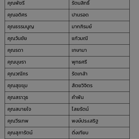
คุณพัชรี
รัตนสิทธิ์
คุณอดิศร
ปานรอด
คุณธรรมนูญ
มากภิรมย์
คุณวันชัย
แก้วมณี
คุณรดา
เกษามา
คุณบุษรา
พุทธศรี
คุณวณีภร
รัดเกล้า
คุณสุขขุม
สัตยวิจิตร
คุณสราวุธ
คำพัน
คุณสบายใจ
ไสยรัตน์
คุณวีรเทพ
พงษ์ประเสริฐ
คุณสุภารัตน์
ดิ่งเทียบ