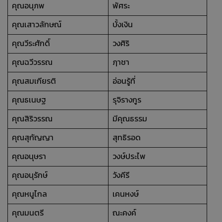
คุณอนุภพ
พัศระ
คุณเสาวลักษณ์
บั้งเงิน
คุณวีระศักดิ์
วงศิริ
คุณฉวีวรรณ
ฦาชา
คุณสมเกียรติ
อ่อนรู้ที่
คุณธเนษฐ
รุจิรางกูร
คุณสิริวรรณ
มีคุณธรรม
คุณสุกัญญา
สุทธิรอด
คุณอนุษรา
วงษ์ประไพ
คุณอนุรักษ์
วังคีรี
คุณหนูไกล
เคนหงษ์
คุณมนตรี
ณะคงค์