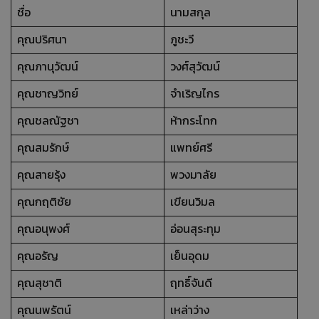
ชื่อ
นามสกุล
คุณปริศนา
ภูชะวี
คุณภานุวัฒน์
วงศ์สุวัฒน์
คุณชาญวิทย์
จำเริญไกร
คุณชลณัฐชา
ห้ากระโทก
คุณสมรักษ์
แพทย์ศรี
คุณสายรุ้ง
พวงมาลัย
คุณกฤติชัย
เขียนวิมล
คุณอนุพงศ์
อ่อนสุระทุม
คุณอรัญ
เย็นอุดม
คุณสุชาติ
ฤทธิ์จันดี
คุณนพรัตน์
เหล่าว่าง