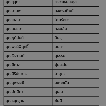
คุณอุสุทร
วรรณธนนะกุล
คุณมานพ
สงพรมทิพย์
คุณวาสนา
โคตรักษา
คุณสนธยา
ทองเลิศ
คุณชุตินันท์
สินธุ
คุณพงศ์พิสุทธิ์
นนทา
คุณธีรกานต์
สุธรรม
คุณภิศาล
ภู่ประดับ
คุณศิริปภากร
โทบุตร
คุณสุพรรณี
มะหะหมัด
คุณมัตติกา
สุเสนา
คุณธคุณุทธ
ชัยดี