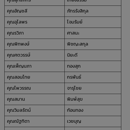
คุณอัญชลี
ภัทรรังสิกุล
คุณอุไลพร
โจมรัมย์
คุณรวิภา
ศาสนะ
คุณพิทพงษ์
พิชญะสกุล
คุณศตวรรษ์
นิยะดี
คุณเพ็ญนภา
ทองสุก
คุณสอนไทย
กรพันธ์
คุณไพวรรณ
จารุไชย
คุณสมาน
พิมพ์สุข
คุณวิมลรัตน์
ก้อนทอง
คุณณัฐทิตา
เวชบุญ