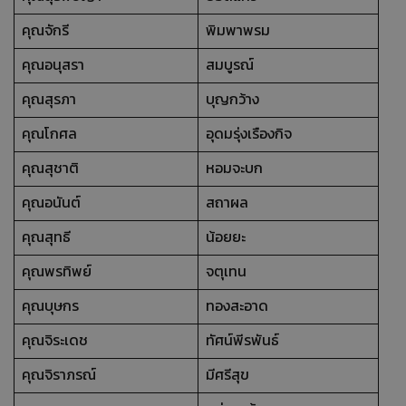
คุณจักรี
พิมพาพรม
คุณอนุสรา
สมบูรณ์
คุณสุรภา
บุญกว้าง
คุณโกศล
อุดมรุ่งเรืองกิจ
คุณสุชาติ
หอมจะบก
คุณอนันต์
สถาผล
คุณสุทธี
น้อยยะ
คุณพรทิพย์
จตุเทน
คุณบุษกร
ทองสะอาด
คุณจิระเดช
ทัศน์พีรพันธ์
คุณจิราภรณ์
มีศรีสุข