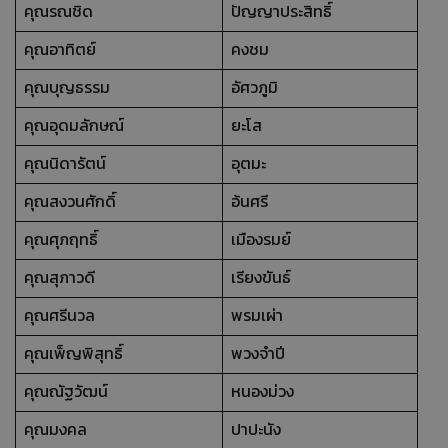
คุณรณชิด
ปัญญาประสิทธิ์
คุณอาทิตย์
คงชม
คุณบุญธรรม
อัศวภูมิ
คุณอุดมลักษณ์
ยะโส
คุณนิดารัตน์
อุตมะ
คุณสงวนศักดิ์
อ้นศรี
คุณศุภฤทธิ์
เมืองรมย์
คุณสุภาวดี
เรียงขันธ์
คุณศรีนวล
พรมเผ่า
คุณเพ็ญพิสุทธิ์
พวงจำปี
คุณณัฐวัฒน์
หนองม่วง
คุณมงคล
ปาปะนัง