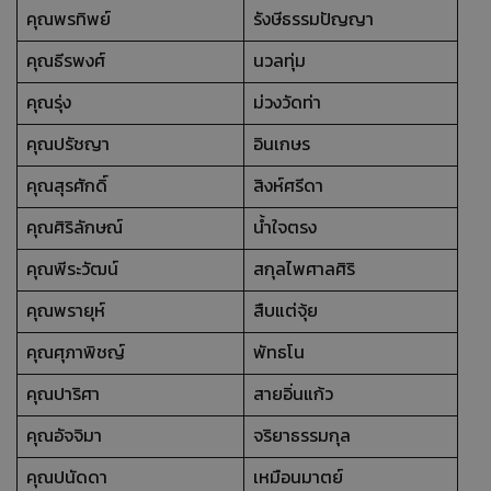
คุณพรทิพย์
รังษีธรรมปัญญา
คุณธีรพงศ์
นวลทุ่ม
คุณรุ่ง
ม่วงวัดท่า
คุณปรัชญา
อินเกษร
คุณสุรศักดิ์
สิงห์ศรีดา
คุณศิริลักษณ์
น้ำใจตรง
คุณพีระวัฒน์
สกุลไพศาลศิริ
คุณพรายุห์
สืบแต่จุ้ย
คุณศุภาพิชญ์
พัทธโน
คุณปาริศา
สายอิ่นแก้ว
คุณอัจจิมา
จริยาธรรมกุล
คุณปนัดดา
เหมือนมาตย์