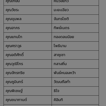
คุณเกษม
หน่วงแก้ว
คุณวัชระ
มะยะเฉียว
คุณขุนพล
จันทรโชติ
คุณอาภร
ทิพย์เนตร
คุณแทนไท
ทองดอนน้อย
คุณศราวุธ
โพธินาม
คุณอดิศักดิ์
สาซุเซา
คุณวุฒิไกร
กลางถิ่น
คุณจักรกริช
พันธ์หนองหว้า
คุณภูมินทร์
วัฒนถือทำ
คุณพิเชษฐ์
ธิใจ
คุณชนากานต์
คิอินทิ