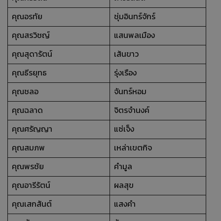
คุณอรทัย
ชุ่มอินทร์จักร์
คุณสรวิชญ์
แสนพลเมือง
คุณสุดารัตน์
เส้นขาว
คุณธีรยุทธ
รุ่งเรือง
คุณชลอ
จันทร์หอม
คุณฉลาด
จิตรจำนงค์
คุณศรัญญา
แซ่เจ็ง
คุณสมภพ
เหล่าเขตกิจ
คุณพรชัย
คำมูล
คุณอารีรัตน์
ผลสุข
คุณเสกสันต์
แสงคำ