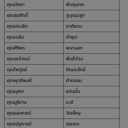
คุณนัชชา
พันขุนทด
คุณสุรศักดิ์
ภูบุญปลูก
คุณประเสิด
ชาติแดง
คุณเฉลิม
คำพุด
คุณศิริพร
พนานอก
คุณสมโภชน์
พึ่งสำโรง
คุณไพฑูรย์
ปัญจะรักษ์
คุณพุทธิพงศ์
คำถนอม
คุณนุสรา
แก่นมั่น
คุณนูรีมาน
มะลี
คุณอลงกรณ์
วันเพ็ญ
คุณณัฐการต์
รอดคง