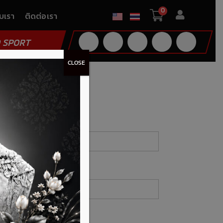
0
ับเรา
ติดต่อเรา
 SPORT
CLOSE
ทะเบียนรับส่วนลด
งกรอกฟิลด์ที่มีเครื่องหมาย
*
่อ-นามสกุล
*
ail
ร์โทร / Line ID
*