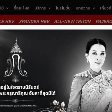
ิชิ
ซื้ออะไหล่
บริการ
โปรโมชั่น
บทความ
เกี่ยวก
CE HEV
XPANDER HEV
ALL-NEW TRITON
PAJERO
ลง
ต้อ
ชื
ติดต่อเรา
Em
เบอ