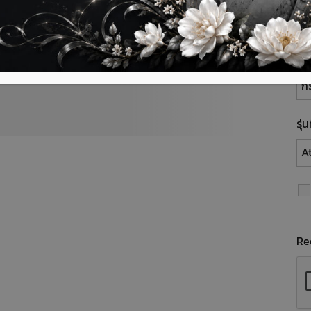
พื้
รุ่
Re