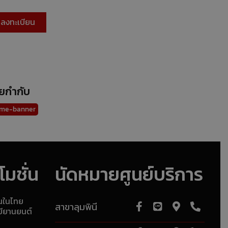
ายกำกับ
me-banner
มชั่น
นัดหมายศูนย์บริการ
ุนในไทย
สาขาลุมพินี
ยียานยนต์