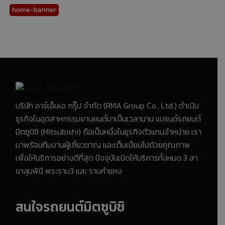
home-banner
บริษัท อาร์เอ็มเอ กรุ๊ป จำกัด (RMA Group Co., Ltd.) ดำเนิน
ธุรกิจในอุตสาหกรรมยานยนต์มาเป็นเวลานาน แบรนด์รถยนต์
มิตซูบิชิ (Mitsubishi) ถือเป็นหนึ่งในธุรกิจตัวแทนจำหน่าย เรา
มาพร้อมทีมงานผู้เชี่ยวชาญ และเต็มเปี่ยมไปด้วยคุณภาพ
เพื่อให้บริการอย่างดีที่สุด ปัจจุบันเปิดให้บริการทั้งหมด 3 สา
ขาลุมพินี พระราม3 และ รามคำแหง
สนใจรถยนต์มิตซูบิชิ