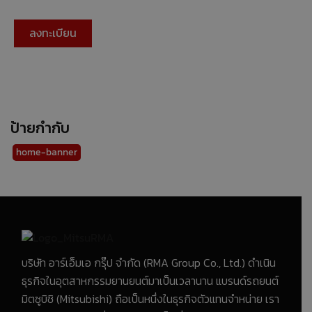
ป้ายกำกับ
home-banner
บริษัท อาร์เอ็มเอ กรุ๊ป จำกัด (RMA Group Co., Ltd.) ดำเนิน
ธุรกิจในอุตสาหกรรมยานยนต์มาเป็นเวลานาน แบรนด์รถยนต์
มิตซูบิชิ (Mitsubishi) ถือเป็นหนึ่งในธุรกิจตัวแทนจำหน่าย เรา