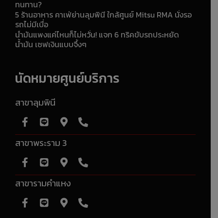
ทนทาน?
5 ร้านอาหาร คาเฟ่ย่านลุมพินี ใกล้ศูนย์ Mitsu RMA นั่งรอ
รถไม่มีเบื่อ
น้ำมันแพงแค่ไหนก็ไม่หวั่น! แจก 6 ทริคขับรถประหยัด
น้ำมัน เซฟเงินแบบจึ้งๆ
นัดหมายศูนย์บริการ
สาขาลุมพินี
สาขาพระราม 3
สาขารามคำแหง