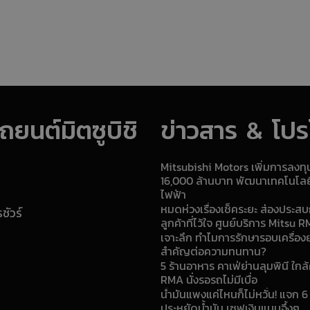
ยนต์มิตซูบิชิ
ข่าวสาร & โปรโ
Mitsubishi Motors เพิ่มการลงท
16,000 ล้านบาท พัฒนาเทคโนโล
ไฟฟ้า
หมดห่วงเรื่องเช็คระยะ ส่องประสบ
ัวร์
ลูกค้าที่ไว้ใจ ศูนย์บริการ Mitsu 
เจาะลึก ทำไมการรักษารอบเครื่อง
สำคัญต่อความทนทาน?
5 ร้านอาหาร คาเฟ่ย่านลุมพินี ใกล้
RMA นั่งรอรถไม่มีเบื่อ
น้ำมันแพงแค่ไหนก็ไม่หวั่น! แจก 6
ประหยัดน้ำมัน เซฟเงินแบบจึ้งๆ