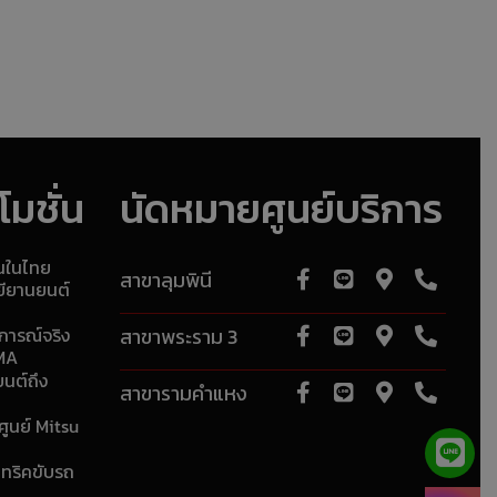
มชั่น
นัดหมายศูนย์บริการ
ุนในไทย
สาขาลุมพินี
ยียานยนต์
การณ์จริง
สาขาพระราม 3
RMA
ยนต์ถึง
สาขารามคำแหง
ศูนย์ Mitsu
 ทริคขับรถ