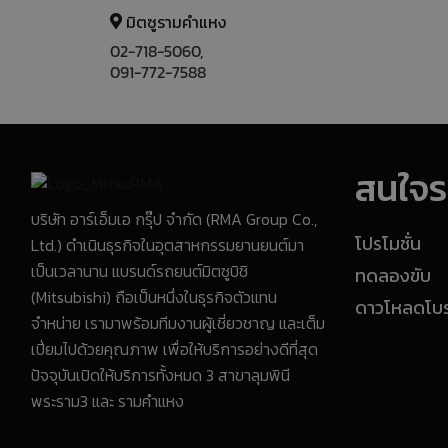
มิตซูรามคำแหง
02-718-5060,
091-772-7588
สนใจรถ
บริษัท อาร์เอ็มเอ กรุ๊ป จำกัด (RMA Group Co.,
Ltd.) ดำเนินธุรกิจในอุตสาหกรรมยานยนต์มา
โปรโมชั่น
เป็นเวลานาน แบรนด์รถยนต์มิตซูบิชิ
ทดลองขับ
(Mitsubishi) ถือเป็นหนึ่งในธุรกิจตัวแทน
ดาวโหลดโบรช
จำหน่าย เรามาพร้อมทีมงานผู้เชี่ยวชาญ และเต็ม
เปี่ยมไปด้วยคุณภาพ เพื่อให้บริการอย่างดีที่สุด
ปัจจุบันเปิดให้บริการทั้งหมด 3 สาขาลุมพินี
พระราม3 และ รามคำแหง