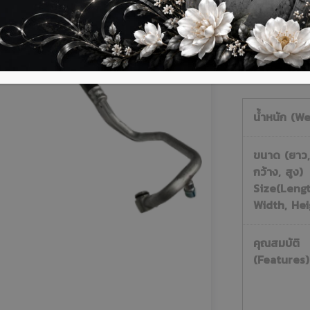
ติดต่อสอบถามเ
น้ำหนัก (We
ขนาด (ยาว,
กว้าง, สูง)
Size(Lengt
Width, Hei
คุณสมบัติ
(Features)