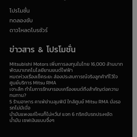
โปรโมชั่น
ทดลองขับ
ดาวโหลดโบรชัวร์
ข่าวสาร & โปรโมชั่น
Mitsubishi Motors เพิ่มการลงทุนในไทย 16,000 ล้านบาท
พัฒนาเทคโนโลยียานยนต์ไฟฟ้า
หมดห่วงเรื่องเช็คระยะ ส่องประสบการณ์จริงลูกค้าที่ไว้ใจ
ศูนย์บริการ Mitsu RMA
เจาะลึก ทำไมการรักษารอบเครื่องยนต์ถึงสำคัญต่อความ
ทนทาน?
5 ร้านอาหาร คาเฟ่ย่านลุมพินี ใกล้ศูนย์ Mitsu RMA นั่งรอ
รถไม่มีเบื่อ
น้ำมันแพงแค่ไหนก็ไม่หวั่น! แจก 6 ทริคขับรถประหยัด
น้ำมัน เซฟเงินแบบจึ้งๆ