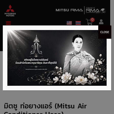
0
CLOSE
หน้าแรก
>
Shop อะไหล่
>
ท่อดูดอากาศ (car air intake hose)
> มิตซู ท่อยางแอร์ (Mitsu Air Conditioner Hose) –
MT7805A845
มิตซู ท่อยางแอร์ (Mitsu Air