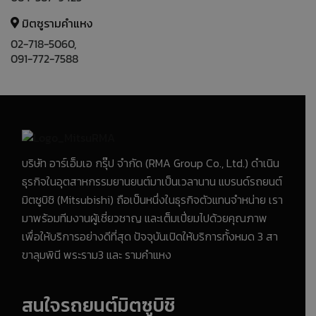
มิตซูรามคำแหง
02-718-5060,
091-772-7588
บริษัท อาร์เอ็มเอ กรุ๊ป จำกัด (RMA Group Co., Ltd.) ดำเนิน
ธุรกิจในอุตสาหกรรมยานยนต์มาเป็นเวลานาน แบรนด์รถยนต์
มิตซูบิชิ (Mitsubishi) ถือเป็นหนึ่งในธุรกิจตัวแทนจำหน่าย เรา
มาพร้อมทีมงานผู้เชี่ยวชาญ และเต็มเปี่ยมไปด้วยคุณภาพ
เพื่อให้บริการอย่างดีที่สุด ปัจจุบันเปิดให้บริการทั้งหมด 3 สา
ขาลุมพินี พระราม3 และ รามคำแหง
สนใจรถยนต์มิตซูบิชิ