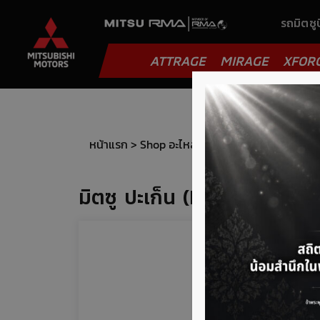
รถมิตซูบ
ATTRAGE
MIRAGE
XFOR
หน้าแรก
>
Shop อะไหล่
>
ปะเก็น (gasket)
> มิตซู
มิตซู ปะเก็น (Mitsu Gaske