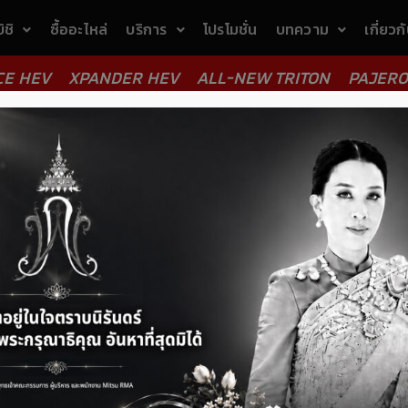
ิชิ
ซื้ออะไหล่
บริการ
โปรโมชั่น
บทความ
เกี่ยวก
CE HEV
XPANDER HEV
ALL-NEW TRITON
PAJERO
 ปะเก็น (Mitsu Gasket) – MT2705A054
t) - MT2705A054
1,636.57
เพิ่มร