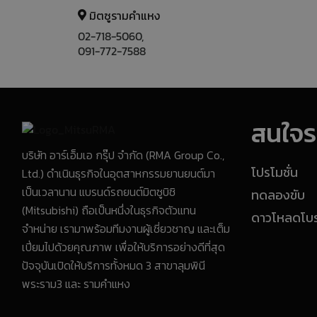
มิตซูรามคำแหง
02-718-5060,
091-772-7588
สนใจรถ
บริษัท อาร์เอ็มเอ กรุ๊ป จำกัด (RMA Group Co.,
Ltd.) ดำเนินธุรกิจในอุตสาหกรรมยานยนต์มา
โปรโมชั่น
เป็นเวลานาน แบรนด์รถยนต์มิตซูบิชิ
ทดลองขับ
(Mitsubishi) ถือเป็นหนึ่งในธุรกิจตัวแทน
ดาวโหลดโบรช
จำหน่าย เรามาพร้อมทีมงานผู้เชี่ยวชาญ และเต็ม
เปี่ยมไปด้วยคุณภาพ เพื่อให้บริการอย่างดีที่สุด
ปัจจุบันเปิดให้บริการทั้งหมด 3 สาขาลุมพินี
พระราม3 และ รามคำแหง