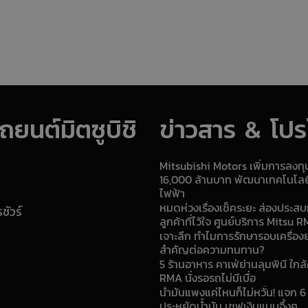
ยนต์มิตซูบิชิ
ข่าวสาร & โปรโ
Mitsubishi Motors เพิ่มการลงท
16,000 ล้านบาท พัฒนาเทคโนโล
ไฟฟ้า
หมดห่วงเรื่องเช็คระยะ ส่องประสบ
ัวร์
ลูกค้าที่ไว้ใจ ศูนย์บริการ Mitsu 
เจาะลึก ทำไมการรักษารอบเครื่อง
สำคัญต่อความทนทาน?
5 ร้านอาหาร คาเฟ่ย่านลุมพินี ใกล้
RMA นั่งรอรถไม่มีเบื่อ
น้ำมันแพงแค่ไหนก็ไม่หวั่น! แจก 6
ประหยัดน้ำมัน เซฟเงินแบบจึ้งๆ