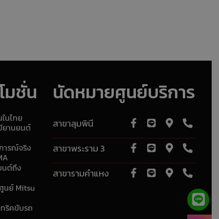
มชั่น
นัดหมายศูนย์บริการ
ุนในไทย
สาขาลุมพินี
ยียานยนต์
การณ์จริง
สาขาพระราม 3
RMA
ยนต์ถึง
สาขารามคำแหง
ศูนย์ Mitsu
 ทริคขับรถ