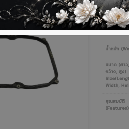
ติดต่อสอบถามเ
น้ำหนัก (We
ขนาด (ยาว,
กว้าง, สูง)
Size(Lengt
Width, Hei
คุณสมบัติ
(Features)