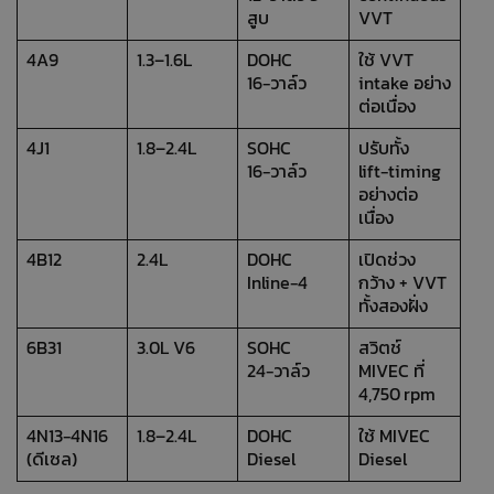
สูบ
VVT
4A9
1.3–1.6L
DOHC
ใช้ VVT
16‑วาล์ว
intake อย่าง
ต่อเนื่อง
4J1
1.8–2.4L
SOHC
ปรับทั้ง
16‑วาล์ว
lift‑timing
อย่างต่อ
เนื่อง
4B12
2.4L
DOHC
เปิดช่วง
Inline‑4
กว้าง + VVT
ทั้งสองฝั่ง
6B31
3.0L V6
SOHC
สวิตช์
24‑วาล์ว
MIVEC ที่
4,750 rpm
4N13‑4N16
1.8–2.4L
DOHC
ใช้ MIVEC
(ดีเซล)
Diesel
Diesel