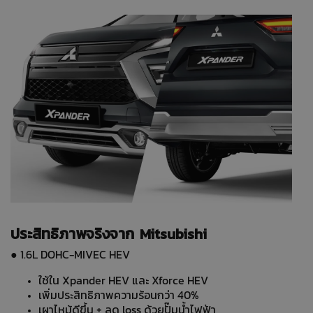
ประสิทธิภาพจริงจาก Mitsubishi
● 1.6L DOHC‑MIVEC HEV
ใช้ใน Xpander HEV และ Xforce HEV
เพิ่มประสิทธิภาพความร้อนกว่า 40%
เผาไหม้ดีขึ้น + ลด loss ด้วยปั๊มน้ำไฟฟ้า