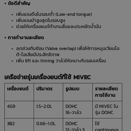
• ข้อดีสำคัญ
เพิ่มแรงดึงในรอบต่ำ (Low‑end torque)
เพิ่มแรงม้าสูงสุดในรอบสูง
ช่วยให้เครื่องยนต์ทำงานลื่นและประหยัดน้ำมัน
• การทำงานละเอียด
ลดช่วงทับซ้อน (Valve overlap) เพื่อให้การหมุนเวียนไอ
ดี-ไอเสียมีประสิทธิภาพ
เพิ่ม lift และ timing วาล์วให้เหมาะกับรอบเครื่อง
เครือข่ายรุ่นเครื่องยนต์ที่ใช้ MIVEC
เครื่องยนต์
ปริมาตร
รูปแบบ
รายละเอียด
การใช้งาน
4G9
1.5–2.0L
DOHC
มี MIVEC ใน
16‑วาล์ว
รุ่น DOHC
3B2
0.66–1.0L
DOHC
ใช้
12‑วาล์ว 3
continuous