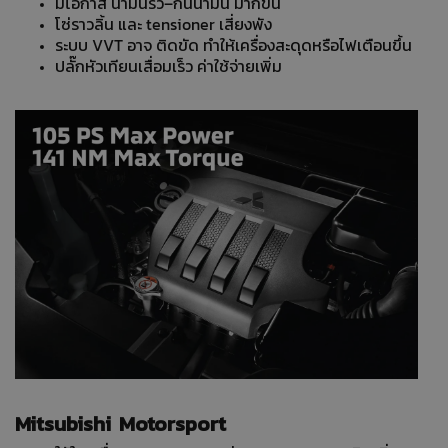
มีโอกาส น้ำมันรั่ว–กินน้ำมัน มากขึ้น
โซ่ราวลิ้น และ tensioner เสี่ยงพัง
ระบบ VVT อาจ ติดขัด ทำให้เครื่องสะดุดหรือไฟเตือนขึ้น
ปลั๊กหัวเทียนเสื่อมเร็ว ค่าใช้จ่ายเพิ่ม
Mitsubishi Motorsport