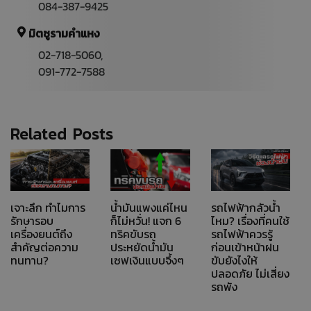
084-387-9425
มิตซูรามคำแหง
02-718-5060,
091-772-7588
Related Posts
เจาะลึก ทำไมการ
น้ำมันแพงแค่ไหน
รถไฟฟ้ากลัวน้ำ
รักษารอบ
ก็ไม่หวั่น! แจก 6
ไหม? เรื่องที่คนใช้
เครื่องยนต์ถึง
ทริคขับรถ
รถไฟฟ้าควรรู้
สำคัญต่อความ
ประหยัดน้ำมัน
ก่อนเข้าหน้าฝน
ทนทาน?
เซฟเงินแบบจึ้งๆ
ขับยังไงให้
ปลอดภัย ไม่เสี่ยง
รถพัง