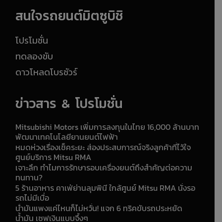
สนใจรถยนต์มิตซูบิชิ
โปรโมชั่น
ทดลองขับ
ดาวโหลดโบรชัวร์
ข่าวสาร & โปรโมชั่น
Mitsubishi Motors เพิ่มการลงทุนในไทย 16,000 ล้านบาท
พัฒนาเทคโนโลยียานยนต์ไฟฟ้า
หมดห่วงเรื่องเช็คระยะ ส่องประสบการณ์จริงลูกค้าที่ไว้ใจ
ศูนย์บริการ Mitsu RMA
เจาะลึก ทำไมการรักษารอบเครื่องยนต์ถึงสำคัญต่อความ
ทนทาน?
5 ร้านอาหาร คาเฟ่ย่านลุมพินี ใกล้ศูนย์ Mitsu RMA นั่งรอ
รถไม่มีเบื่อ
น้ำมันแพงแค่ไหนก็ไม่หวั่น! แจก 6 ทริคขับรถประหยัด
น้ำมัน เซฟเงินแบบจึ้งๆ