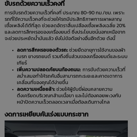
ขับรถด้วยความเร็วคงที่
การขับรถด้วยความเร็วที่คงที่ ประมาณ 80-90 กม./ชม. เพราะ
รถที่ใช้ความเร็วคงที่จะช่วยให้รถมีประสิทธิภาพการเผาผลาญ
เชื้อเพลิงได้ดีที่สุด ช่วยลดอัตราสิ้นเปลืองเชื้อเพลิงเฉลี่ย 20%
และลดการสึกหรอของเครื่องยนต์ ซึ่งประโยนชน์นอกเหนือจาก
จะช่วยประหยัดน้ำมันแล้ว ยังไม่ข้อดีอย่างอื่นอีกด้วย ดังนี้
ลดการสึกหรอของตัวรถ:
ช่วยยืดอายุการใช้งานของผ้า
เบรก ยางรถยนต์ รวมถึงชิ้นส่วนของเครื่องยนต์และระบบ
เกียร์
เพิ่มความปลอดภัยบนท้องถนน:
การขับด้วยความเร็วที่
สม่ำเสมอทำให้รถคันอื่นสามารถกะระยะและคาดเดาการ
เคลื่อนที่ของคุณได้ง่ายขึ้น
ลดความเหนื่อยล้า:
ช่วยให้ผู้ขับขี่ผ่อนคลายความ
ตึงเครียดบริเวณกล้ามเนื้อขา และไม่ต้องคอยพะวงกับ
หน้าปัดความเร็วตลอดเวลาเมื่อต้องเดินทางไกล
งดการเหยียบคันเร่งแบบกระชาก