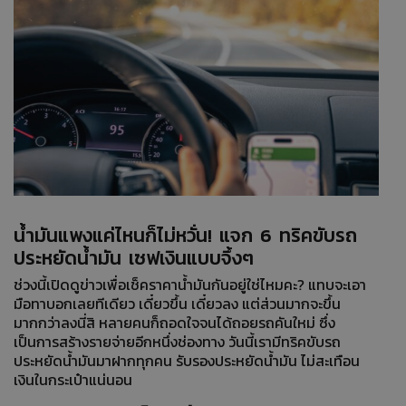
น้ำมันแพงแค่ไหนก็ไม่หวั่น! แจก 6 ทริคขับรถ
ประหยัดน้ำมัน เซฟเงินแบบจึ้งๆ
ช่วงนี้เปิดดูข่าวเพื่อเช็คราคาน้ำมันกันอยู่ใช่ไหมคะ? แทบจะเอา
มือทาบอกเลยทีเดียว เดี๋ยวขึ้น เดี๋ยวลง แต่ส่วนมากจะขึ้น
มากกว่าลงนี่สิ หลายคนก็ถอดใจจนได้ถอยรถคันใหม่ ซึ่ง
เป็นการสร้างรายจ่ายอีกหนึ่งช่องทาง วันนี้เรามีทริคขับรถ
ประหยัดน้ำมันมาฝากทุกคน รับรองประหยัดน้ำมัน ไม่สะเทือน
เงินในกระเป๋าแน่นอน