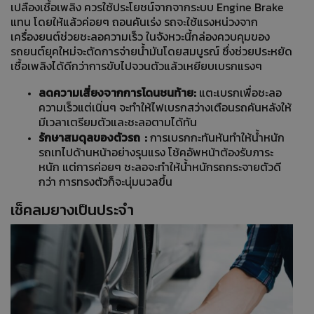
เปลืองเชื้อเพลิง ควรใช้ประโยชน์จากจากระบบ Engine Brake
แทน โดยให้แล้วค่อยๆ ถอนคันเร่ง รถจะใช้แรงหน่วงจาก
เครื่องยนต์ช่วยชะลอความเร็ว ในจังหวะนี้กล่องควบคุมของ
รถยนต์ยุคใหม่จะตัดการจ่ายน้ำมันโดยสมบูรณ์ ซึ่งช่วยประหยัด
เชื้อเพลิงได้ดีกว่าการขับไปจวนตัวแล้วเหยียบเบรกแรงๆ
ลดความเสี่ยงจากการโดนชนท้าย:
แตะเบรกเพื่อชะลอ
ความเร็วแต่เนิ่นๆ จะทำให้ไฟเบรกสว่างเตือนรถคันหลังให้
มีเวลาเตรียมตัวและชะลอตามได้ทัน
รักษาสมดุลของตัวรถ :
การเบรกกะทันหันทำให้น้ำหนัก
รถเทไปด้านหน้าอย่างรุนแรง โช้คอัพหน้าต้องรับภาระ
หนัก แต่การค่อยๆ ชะลอจะทำให้น้ำหนักรถกระจายตัวดี
กว่า การทรงตัวก็จะนุ่มนวลขึ้น
เช็คลมยางเป็นประจำ