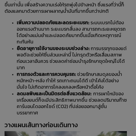
ขึ้นเท่านั้น เพื่อสร้างความเร่งให้รถพุ่งไปข้างหน้า ซึ่งแรงที่ว่านี้ก็
ต้องแลกมาด้วยการเผาผลาญน้ำมันที่มากขึ้นกว่าปกติ
เพิ่มความปลอดภัยและลดระยะเบรก:
ระบบเบรกไม่ต้อง
ออกแรงต้านมาก ระยะเบรกสั้นลง สามารถกะระยะหยุดรถ
ได้อย่างแม่นยำและปลอดภัยมากขึ้นเมื่อเกิดเหตุการณ์
กะทันหัน
ยืดอายุการใช้งานของระบบช่วงล่าง:
การบรรทุกของแต่
พอดีจะช่วยให้ชิ้นส่วนเหล่านี้ ไม่ทรุดตัวหรือเสื่อมสภาพ
ก่อนเวลาอันควร ช่วยลดค่าซ่อมบำรุงรักษาชุดใหญ่ไปได้
มาก
การทรงตัวและการควบคุมรถ:
ช่วยรักษาสมดุลของน้ำ
หนักหน้า-หลัง ทำให้ รถเกาะถนนได้ดี เข้าโค้งได้อย่าง
มั่นใจ ไม่เกิดอาการโคลงเคลงหรือหน้าดื้อโค้ง
ลดมลพิษและเป็นมิตรต่อสิ่งแวดล้อม:
การเผาไหม้ของ
เครื่องยนต์ก็จะมีประสิทธิภาพมากขึ้น ช่วยลดปริมาณก๊าซ
คาร์บอนไดออกไซด์ (CO2) ที่ปล่อยออกมาสู่ชั้น
บรรยากาศ
วางแผนเส้นทางก่อนเดินทาง