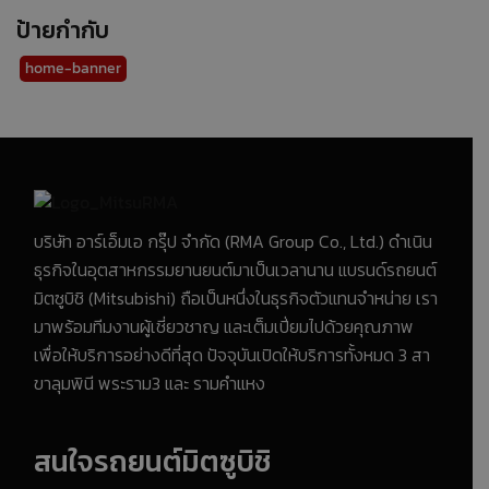
ป้ายกำกับ
home-banner
บริษัท อาร์เอ็มเอ กรุ๊ป จำกัด (RMA Group Co., Ltd.) ดำเนิน
ธุรกิจในอุตสาหกรรมยานยนต์มาเป็นเวลานาน แบรนด์รถยนต์
มิตซูบิชิ (Mitsubishi) ถือเป็นหนึ่งในธุรกิจตัวแทนจำหน่าย เรา
มาพร้อมทีมงานผู้เชี่ยวชาญ และเต็มเปี่ยมไปด้วยคุณภาพ
เพื่อให้บริการอย่างดีที่สุด ปัจจุบันเปิดให้บริการทั้งหมด 3 สา
ขาลุมพินี พระราม3 และ รามคำแหง
สนใจรถยนต์มิตซูบิชิ