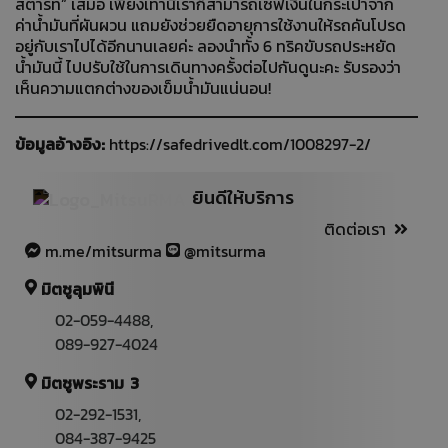
สตาร์ท” เสมอ เพียงเท่านี้เราก็สามารถเซฟเงินในกระเป๋าจาก
ค่าน้ำมันที่ผันผวน แถมยังช่วยยืดอายุการใช้งานให้รถคันโปรด
อยู่กับเราไปได้อีกนานเลยค่ะ ลองนำทั้ง 6 ทริคขับรถประหยัด
น้ำมันนี้ ไปปรับใช้ในการเดินทางครั้งต่อไปกันดูนะคะ รับรองว่า
เห็นความแตกต่างของเข็มน้ำมันแน่นอน!
ข้อมูลอ้างอิง:
https://safedrivedlt.com/1008297-2/
ยินดีให้บริการ
ติดต่อเรา
m.me/mitsurma
@mitsurma
มิตซูลุมพินี
02-059-4488
,
089-927-4024
มิตซูพระราม 3
02-292-1531
,
084-387-9425