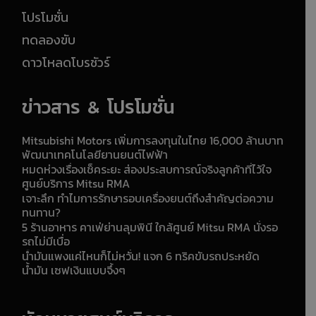
โปรโมชั่น
ทดลองขับ
ดาวโหลดโบรชัวร์
ข่าวสาร & โปรโมชั่น
Mitsubishi Motors เพิ่มการลงทุนในไทย 16,000 ล้านบาท
พัฒนาเทคโนโลยียานยนต์ไฟฟ้า
หมดห่วงเรื่องเช็คระยะ ส่องประสบการณ์จริงลูกค้าที่ไว้ใจ
ศูนย์บริการ Mitsu RMA
เจาะลึก ทำไมการรักษารอบเครื่องยนต์ถึงสำคัญต่อความ
ทนทาน?
5 ร้านอาหาร คาเฟ่ย่านลุมพินี ใกล้ศูนย์ Mitsu RMA นั่งรอ
รถไม่มีเบื่อ
น้ำมันแพงแค่ไหนก็ไม่หวั่น! แจก 6 ทริคขับรถประหยัด
น้ำมัน เซฟเงินแบบจึ้งๆ