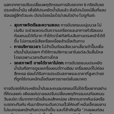
นอกจากการปรับเปลี่ยนพฤติกรรมการขับรถจาก 6 ทริคขับรถ
ประหยัดน้ำมัน เพื่อให้ประหยัดน้ำมันแล้ว ยังมีประโยชน์อื่นที่แอบ
ซ่อนอยู่อีกด้วนะคะ มีประโยชน์อะไรน่าสนใจบ้าง ไปดูกันค่ะ
สุขภาพจิตดีและความสงบ:
การขับรถแบบนุ่มนวล ไม่
เร่งรีบ จะช่วยลดระดับความเครียดและอาการหัวร้อนบน
ท้องถนนได้ดีมาก ทำให้เราโฟกัสกับเส้นทางตรงหน้าได้ดี
ขึ้น ไม่อารมณ์เสียหรือเหนื่อยล้าเมื่อเดินทาง
การบริหารเวลา:
ไม่จำเป็นต้องเสียเวลาเลี้ยวเข้าปั๊มเพื่อ
เติมน้ำมันบ่อยๆ ทำให้การบริหารเวลาในแต่ละวันลื่นไหล
โดยเฉพาะเวลาเดินทางไกล
รถสภาพดี ขายได้ราคาไม่ตก:
การขับรถแบบประหยัด
น้ำมันคือการดูแลเครื่องยนต์ทางอ้อม เครื่องยนต์ไม่ค่อง
สึกหรอ ย่อมได้รับการประเมินสภาพและราคาที่สูงกว่ารถ
ที่ถูกใช้งานหนักเมื่อต้องการขายต่อในอนาคต
การขับรถให้ประหยัดน้ำมันและถนอมรถยนต์ไม่ใช่เรื่องยากอย่าง
ที่คิดเลยค่ะ เพียงแค่เราลองปรับเปลี่ยนพฤติกรรมบนท้องถนน
วันละนิด เริ่มจากการใจเย็นลงสักหน่อย เลิกกระชากคันเร่งหรือ
เบรกกะทันหัน หันมารักษาระดับความเร็วให้คงที่ หมั่นเช็คลมยาง
ไม่แบกของหนักเกินความจำเป็น และที่สำคัญคือ “วางแผนก่อน