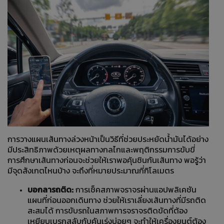
การวางแผนเส้นทางล่วงหน้าเป็นวิธีที่ช่วยประหยัดน้ำมันได้อย่าง
มีประสิทธิภาพด้วยเหตุผลทางกลไกและพฤติกรรมการขับขี่
การศึกษาเส้นทางก่อนจะช่วยให้เราพอคุ้นชินกันเส้นทาง พอรู้ว่า
มีจุดสังเกตไหนบ้าง จะถึงที่หมายประมาณกี่กิโลเมตร
บอกลารถติด:
การเช็คสภาพจราจรผ่านแอปพลิเคชัน
แผนที่ก่อนออกเดินทาง ช่วยให้เราเลี่ยงเส้นทางที่มีรถติด
สะสมได้ การขับรถในสภาพการจราจรติดขัดที่ต้อง
เหยียบเบรกสลับกับคันเร่งบ่อยๆ จะทำให้เครื่องยนต์ต้อง