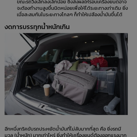
ขณะรถวิ่งเล็กลงเล็กน้อย ซึ่งส่งผลให้รอบเครื่องยนต์อาจ
จะต้องทำงานสูงขึ้นนิดหน่อยเพื่อให้ได้ระยะทางเท่าเดิม ยิ่ง
เมื่อสะสมกันในระยะทางไกลๆ ก็ทำให้เปลืองน้ำมันขึ้นได้
งดการบรรทุกน้ำหนักเกิน
อีกหนึ่งทริคขับรถประหยัดน้ำมันที่ไม่ลับมากที่สุด คือ ยิ่งรถมี
มวล (น้ำหนัก) มากเท่าไหร่ ยิ่งทำให้เครื่องยนต์ต้องออกแรงมาก