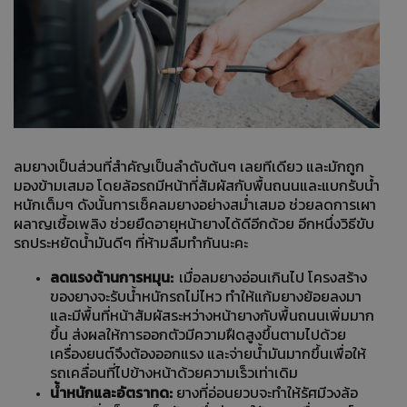
ลมยางเป็นส่วนที่สำคัญเป็นลำดับต้นๆ เลยทีเดียว และมักถูก
มองข้ามเสมอ โดยล้อรถมีหน้าที่สัมผัสกับพื้นถนนและแบกรับน้ำ
หนักเต็มๆ ดังนั้นการเช็คลมยางอย่างสม่ำเสมอ ช่วยลดการเผา
ผลาญเชื้อเพลิง ช่วยยืดอายุหน้ายางได้ดีอีกด้วย อีกหนึ่งวิธีขับ
รถประหยัดน้ำมันดีๆ ที่ห้ามลืมทำกันนะคะ
ลดแรงต้านการหมุน:
เมื่อลมยางอ่อนเกินไป โครงสร้าง
ของยางจะรับน้ำหนักรถไม่ไหว ทำให้แก้มยางย้อยลงมา
และมีพื้นที่หน้าสัมผัสระหว่างหน้ายางกับพื้นถนนเพิ่มมาก
ขึ้น ส่งผลให้การออกตัวมีความฝืดสูงขึ้นตามไปด้วย
เครื่องยนต์จึงต้องออกแรง และจ่ายน้ำมันมากขึ้นเพื่อให้
รถเคลื่อนที่ไปข้างหน้าด้วยความเร็วเท่าเดิม
น้ำหนักและอัตราทด:
ยางที่อ่อนยวบจะทำให้รัศมีวงล้อ