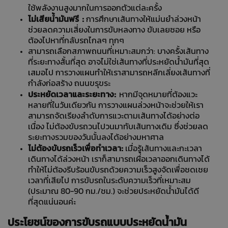
ใช้พลังงานสูงมากในการออกตัวแต่ละครั้ง
ไม่เสียน้ำมันฟรี :
การศึกษาเส้นทางให้แม่นยำล่วงหน้า
ช่วยลดความเสี่ยงในการขับหลงทาง ขับเลยซอย หรือ
ต้องไปหาที่กลับรถไกลๆ ทุกๆ
สามารถเลือกสภาพถนนที่เหมาะสมกว่า: บางครั้งเส้นทาง
ที่ระยะทางสั้นที่สุด อาจไม่ใช่เส้นทางที่ประหยัดน้ำมันที่สุด
เสมอไป การวางแผนทำให้เราสามารถหลีกเลี่ยงเส้นทางที่
กำลังก่อสร้าง ถนนขรุขระ
ประหยัดเวลาและระยะทาง:
หากมีจุดหมายที่ต้องแวะ
หลายที่ในวันเดียวกัน การวางแผนล่วงหน้าจะช่วยให้เรา
สามารถจัดเรียงลำดับการแวะตามเส้นทางได้อย่างต่อ
เนื่อง ไม่ต้องขับรถวนไปวนมาทับเส้นทางเดิม ซึ่งช่วยลด
ระยะทางรวมของวันนั้นลงได้อย่างมหาศาล
ไม่ต้องขับรถเร็วเพื่อทำเวลา:
เมื่อรู้เส้นทางและกะเวลา
เดินทางได้ล่วงหน้า เราก็สามารถเผื่อเวลาออกเดินทางได้
ทำให้ไม่ต้องรีบร้อนขับรถด้วยความเร็วสูงจัดเพื่อชดเชย
เวลาที่เสียไป การขับรถในระดับความเร็วที่เหมาะสม
(ประมาณ 80-90 กม./ชม.) จะช่วยประหยัดน้ำมันได้ดี
ที่สุดแน่นอนค่ะ
ประโยชน์ของการขับรถแบบประหยัดน้ำมัน