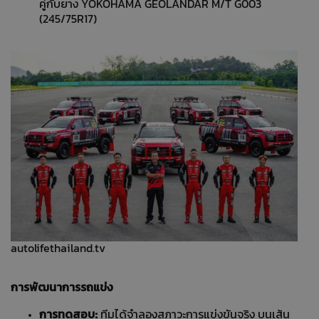
คู่กับยาง YOKOHAMA GEOLANDAR M/T G003
(245/75R17)
autolifethailand.tv
การพัฒนาการรถแข่ง
การทดสอบ:
ทีมได้จำลองสภาวะการแข่งขันจริง บนเส้น