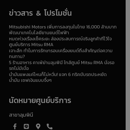
ข่าวสาร & โปรโมชั่น
Mitsubishi Motors เพิ่มการลงทุนในไทย 16,000 ล้านบาท
พัฒนาเทคโนโลยียานยนต์ไฟฟ้า
หมดห่วงเรื่องเช็คระยะ ส่องประสบการณ์จริงลูกค้าที่ไว้ใจ
ศูนย์บริการ Mitsu RMA
เจาะลึก ทำไมการรักษารอบเครื่องยนต์ถึงสำคัญต่อความ
ทนทาน?
5 ร้านอาหาร คาเฟ่ย่านลุมพินี ใกล้ศูนย์ Mitsu RMA นั่งรอ
รถไม่มีเบื่อ
น้ำมันแพงแค่ไหนก็ไม่หวั่น! แจก 6 ทริคขับรถประหยัด
น้ำมัน เซฟเงินแบบจึ้งๆ
นัดหมายศูนย์บริการ
สาขาลุมพินี