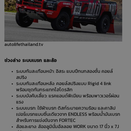
autolifethailand.tv
ช่วงล่าง ระบบเบรก และล้อ
ระบบกันสะเทือนหน้า: อิสระ แบบปีกนกสองชั้น คอยล์
สปริง
ระบบกันสะเทือนหลัง: คอยล์สปริงแบบ Rigid 4 link
พร้อมชุดกันกระแทกไฮโดรลิก
ระบบบังคับเลี้ยว: แรคแอนด์พิเนียน พร้อมพาวเวอร์ผ่อน
แรง
ระบบเบรก: ใช้ผ้าเบรก ดิสก์ระบายความร้อน และคาลิป
เปอร์เบรกแบบชิ้นเดียวจาก ENDLESS พร้อมน้ำมันเบรก
สำหรับการแข่งขันจาก FORTEC
ล้อและยาง: ล้ออลูมินั่มอัลลอย WORK ขนาด 17 นิ้ว x 7J