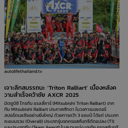
autolifethailand.tv
เจาะลึกสมรรถนะ ‘Triton Ralliart’ เบื้องหลังค
วามสำเร็จคว้าชัย AXCR 2025
มิตซูบิชิ ไทรทัน แรลลี่คาร์ (Mitsubishi Triton Ralliart) จาก
ทีม Mitsubishi Ralliart ประกาศศักดา ในวงการมอเตอร์
สปอร์ตเอเชียอย่างยิ่งใหญ่ ด้วยการคว้า 3 แชมป์ ได้แก่ ประเภท
คะแนนรวม (Overall) ประเภทรุ่นรถครอสคันทรีดัดแปลง (T1)
และประเภททีม (Team Award) ในสนามแข่ง เอเชีย ครอสคันทรี