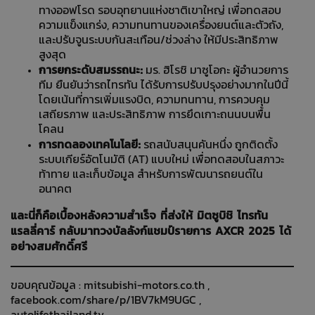
ทางออฟโรด รอบอุทยานแห่งชาติเขาใหญ่ เพื่อทดสอบ
ความแข็งแกร่ง, ความทนทานของเครื่องยนต์และตัวถัง,
และปรับจูนระบบกันสะเทือน/ช่วงล่าง ให้มีประสิทธิภาพ
สูงสุด
การยกระดับสมรรถนะ:
มร. ฮิโรชิ มาซูโอกะ ผู้อำนวยการ
ทีม ยืนยันว่ารถไทรทัน ได้รับการปรับปรุงอย่างมากในปีนี้
โดยเน้นที่การเพิ่มแรงบิด, ความทนทาน, การควบคุม
เสถียรภาพ และประสิทธิภาพ การยึดเกาะถนนบนพื้น
โคลน
การทดลองเทคโนโลยี:
รถสนับสนุนคันหนึ่ง ถูกติดตั้ง
ระบบเกียร์อัตโนมัติ (AT) แบบใหม่ เพื่อทดสอบในสภาวะ
ท้าทาย และเก็บข้อมูล สำหรับการพัฒนารถยนต์ใน
อนาคต
และนี่ก็คือเบื้องหลังความสำเร็จ ที่ส่งให้ มิตซูบิชิ ไทรทัน
แรลลี่คาร์ กลับมาทวงบัลลังก์แชมป์รายการ AXCR 2025 ได้
อย่างสมศักดิ์ศรี
ขอบคุณข้อมูล :
mitsubishi-motors.co.th
,
facebook.com/share/p/1BV7kM9UGC
,