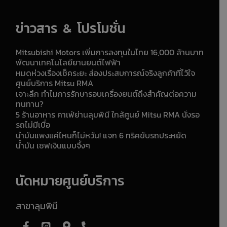
ข่าวสาร & โปรโมชั่น
Mitsubishi Motors เพิ่มการลงทุนในไทย 16,000 ล้านบาท
พัฒนาเทคโนโลยียานยนต์ไฟฟ้า
หมดห่วงเรื่องเช็คระยะ ส่องประสบการณ์จริงลูกค้าที่ไว้ใจ
ศูนย์บริการ Mitsu RMA
เจาะลึก ทำไมการรักษารอบเครื่องยนต์ถึงสำคัญต่อความ
ทนทาน?
5 ร้านอาหาร คาเฟ่ย่านลุมพินี ใกล้ศูนย์ Mitsu RMA นั่งรอ
รถไม่มีเบื่อ
น้ำมันแพงแค่ไหนก็ไม่หวั่น! แจก 6 ทริคขับรถประหยัด
น้ำมัน เซฟเงินแบบจึ้งๆ
นัดหมายศูนย์บริการ
สาขาลุมพินี