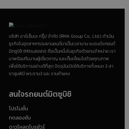
บริษัท อาร์เอ็มเอ กรุ๊ป จำกัด (RMA Group Co., Ltd.) ดำเนิน
ธุรกิจในอุตสาหกรรมยานยนต์มาเป็นเวลานาน แบรนด์รถยนต์
มิตซูบิชิ (Mitsubishi) ถือเป็นหนึ่งในธุรกิจตัวแทนจำหน่าย เรา
มาพร้อมทีมงานผู้เชี่ยวชาญ และเต็มเปี่ยมไปด้วยคุณภาพ
เพื่อให้บริการอย่างดีที่สุด ปัจจุบันเปิดให้บริการทั้งหมด 3 สา
ขาลุมพินี พระราม3 และ รามคำแหง
สนใจรถยนต์มิตซูบิชิ
โปรโมชั่น
ทดลองขับ
ดาวโหลดโบรชัวร์