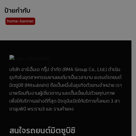
ป้ายกำกับ
home-banner
บริษัท อาร์เอ็มเอ กรุ๊ป จำกัด (RMA Group Co., Ltd.) ดำเนิน
ธุรกิจในอุตสาหกรรมยานยนต์มาเป็นเวลานาน แบรนด์รถยนต์
มิตซูบิชิ (Mitsubishi) ถือเป็นหนึ่งในธุรกิจตัวแทนจำหน่าย เรา
มาพร้อมทีมงานผู้เชี่ยวชาญ และเต็มเปี่ยมไปด้วยคุณภาพ
เพื่อให้บริการอย่างดีที่สุด ปัจจุบันเปิดให้บริการทั้งหมด 3 สา
ขาลุมพินี พระราม3 และ รามคำแหง
สนใจรถยนต์มิตซูบิชิ