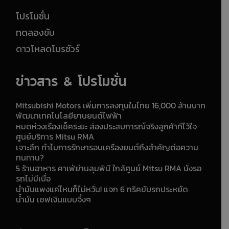
โปรโมชั่น
ทดลองขับ
ดาวโหลดโบรชัวร์
ข่าวสาร & โปรโมชั่น
Mitsubishi Motors เพิ่มการลงทุนในไทย 16,000 ล้านบาท
พัฒนาเทคโนโลยียานยนต์ไฟฟ้า
หมดห่วงเรื่องเช็คระยะ ส่องประสบการณ์จริงลูกค้าที่ไว้ใจ
ศูนย์บริการ Mitsu RMA
เจาะลึก ทำไมการรักษารอบเครื่องยนต์ถึงสำคัญต่อความ
ทนทาน?
5 ร้านอาหาร คาเฟ่ย่านลุมพินี ใกล้ศูนย์ Mitsu RMA นั่งรอ
รถไม่มีเบื่อ
น้ำมันแพงแค่ไหนก็ไม่หวั่น! แจก 6 ทริคขับรถประหยัด
น้ำมัน เซฟเงินแบบจึ้งๆ