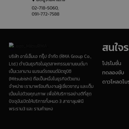
02-718-5060,
091-772-7588
สนใจรถ
บริษัท อาร์เอ็มเอ กรุ๊ป จำกัด (RMA Group Co.,
Ltd.) ดำเนินธุรกิจในอุตสาหกรรมยานยนต์มา
โปรโมชั่น
เป็นเวลานาน แบรนด์รถยนต์มิตซูบิชิ
ทดลองขับ
(Mitsubishi) ถือเป็นหนึ่งในธุรกิจตัวแทน
ดาวโหลดโบรช
จำหน่าย เรามาพร้อมทีมงานผู้เชี่ยวชาญ และเต็ม
เปี่ยมไปด้วยคุณภาพ เพื่อให้บริการอย่างดีที่สุด
ปัจจุบันเปิดให้บริการทั้งหมด 3 สาขาลุมพินี
พระราม3 และ รามคำแหง