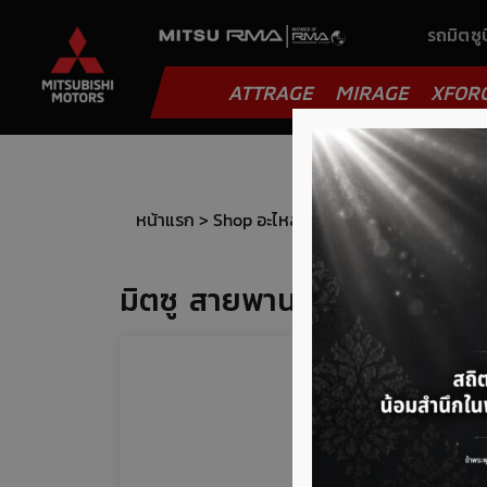
รถมิตซูบ
ATTRAGE
MIRAGE
XFOR
หน้าแรก
>
Shop อะไหล่
>
สายพานแอร์ (compress
มิตซู สายพานคอมเพรสเซอร