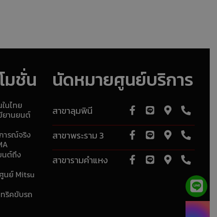
มชั่น
นัดหมายศูนย์บริการ
ุนในไทย
สาขาลุมพินี
ยียานยนต์
การณ์จริง
สาขาพระราม 3
RMA
ยนต์ถึง
สาขารามคำแหง
ศูนย์ Mitsu
 ทริคขับรถ