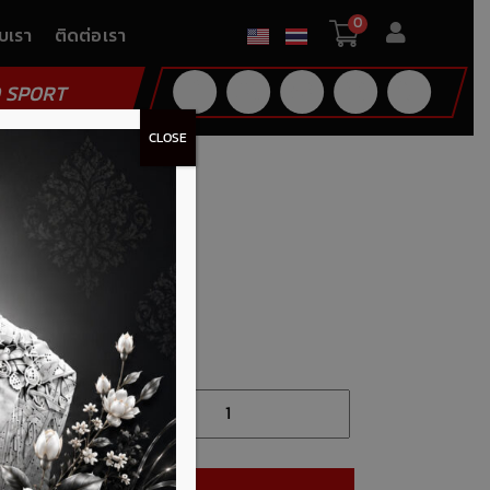
0
ับเรา
ติดต่อเรา
 SPORT
CLOSE
lt) – MTMB958692
MB958692
ายการโปรด