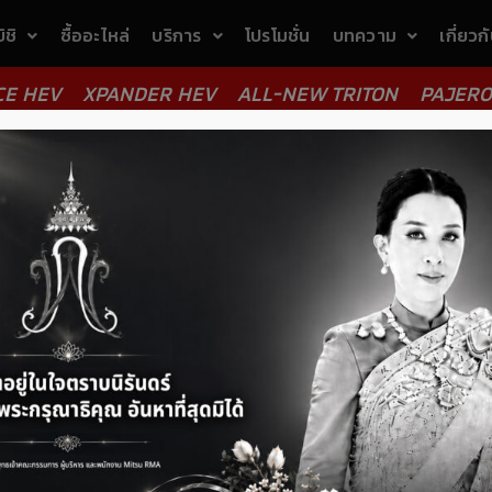
ิชิ
ซื้ออะไหล่
บริการ
โปรโมชั่น
บทความ
เกี่ยวก
CE HEV
XPANDER HEV
ALL-NEW TRITON
PAJERO
or belt)
> มิตซู สายพานคอมเพรสเซอร์แอ (Mitsu Compressor Be
์แอ (Mitsu Compressor Belt) - MT
338.39
เพิ่มร