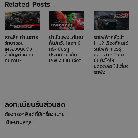
Related Posts
เจาะลึก ทำไมการ
น้ำมันแพงแค่ไหน
รถไฟฟ้ากลัวน้ำ
รักษารอบ
ก็ไม่หวั่น! แจก 6
ไหม? เรื่องที่คนใช้
เครื่องยนต์ถึง
ทริคขับรถ
รถไฟฟ้าควรรู้
สำคัญต่อความ
ประหยัดน้ำมัน
ก่อนเข้าหน้าฝน
ทนทาน?
เซฟเงินแบบจึ้งๆ
ขับยังไงให้
ปลอดภัย ไม่เสี่ยง
รถพัง
ลงทะเบียนรับส่วนลด
ต้องกรอกฟิลด์ที่มีเครื่องหมาย
*
ชื่อ-นามสกุล
*