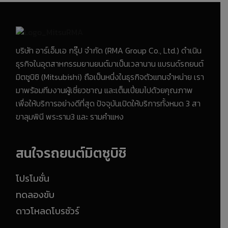
บริษัท อาร์เอ็มเอ กรุ๊ป จำกัด (RMA Group Co., Ltd.) ดำเนิน
ธุรกิจในอุตสาหกรรมยานยนต์มาเป็นเวลานาน แบรนด์รถยนต์
มิตซูบิชิ (Mitsubishi) ถือเป็นหนึ่งในธุรกิจตัวแทนจำหน่าย เรา
มาพร้อมทีมงานผู้เชี่ยวชาญ และเต็มเปี่ยมไปด้วยคุณภาพ
เพื่อให้บริการอย่างดีที่สุด ปัจจุบันเปิดให้บริการทั้งหมด 3 สา
ขาลุมพินี พระราม3 และ รามคำแหง
สนใจรถยนต์มิตซูบิชิ
โปรโมชั่น
ทดลองขับ
ดาวโหลดโบรชัวร์