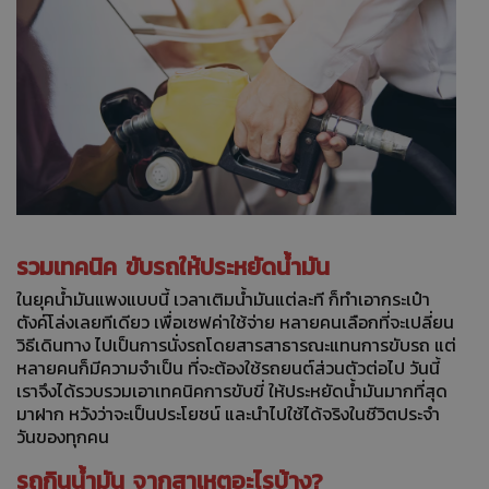
รวมเทคนิค ขับรถให้ประหยัดน้ำมัน
ในยุคน้ำมันแพงแบบนี้ เวลาเติมน้ำมันแต่ละที ก็ทำเอากระเป๋า
ตังค์โล่งเลยทีเดียว เพื่อเซฟค่าใช้จ่าย หลายคนเลือกที่จะเปลี่ยน
วิธีเดินทาง ไปเป็นการนั่งรถโดยสารสาธารณะแทนการขับรถ แต่
หลายคนก็มีความจำเป็น ที่จะต้องใช้รถยนต์ส่วนตัวต่อไป วันนี้
เราจึงได้รวบรวมเอาเทคนิคการขับขี่ ให้ประหยัดน้ำมันมากที่สุด
มาฝาก หวังว่าจะเป็นประโยชน์ และนำไปใช้ได้จริงในชีวิตประจำ
วันของทุกคน
รถกินน้ำมัน จากสาเหตุอะไรบ้าง?