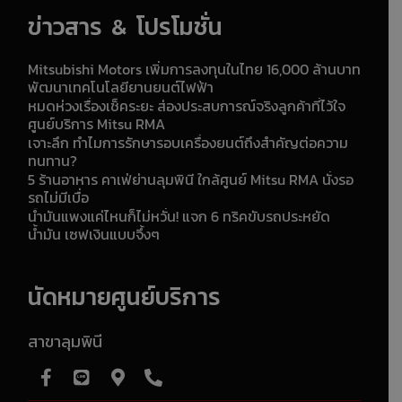
ข่าวสาร & โปรโมชั่น
Mitsubishi Motors เพิ่มการลงทุนในไทย 16,000 ล้านบาท
พัฒนาเทคโนโลยียานยนต์ไฟฟ้า
หมดห่วงเรื่องเช็คระยะ ส่องประสบการณ์จริงลูกค้าที่ไว้ใจ
ศูนย์บริการ Mitsu RMA
เจาะลึก ทำไมการรักษารอบเครื่องยนต์ถึงสำคัญต่อความ
ทนทาน?
5 ร้านอาหาร คาเฟ่ย่านลุมพินี ใกล้ศูนย์ Mitsu RMA นั่งรอ
รถไม่มีเบื่อ
น้ำมันแพงแค่ไหนก็ไม่หวั่น! แจก 6 ทริคขับรถประหยัด
น้ำมัน เซฟเงินแบบจึ้งๆ
นัดหมายศูนย์บริการ
สาขาลุมพินี