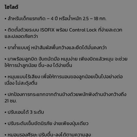
ไฮไลต์
▪ สำหรับเด็กแรกเกิด – 4 ปี หรือน้ำหนัก 2.5 – 18 กก.
▪ ติดตั้งด้วยระบบ ISOFIX พร้อม Control Lock ที่ง่ายสะดวก
และปลอดภัยกว่า
▪ ขาค้ำแบบคู่ หน้าสัมผัสพื้นกว้างและยึดได้มั่นคงกว่า
▪ มาพร้อมลูกบิด จับถนัดมือ หมุนง่าย เพียงบิดแล้วหมุน จะช่วย
ให้การนำลูกน้อย ขึ้น-ลง ได้ง่ายขึ้น
▪ หมุนแบบไร้เสียง เพื่อให้การนอนของลูกน้อยเป็นไปอย่างต่อ
เนื่อง ไม่สะดุ้งตื่น
▪ ปกป้องการกระแทกจากด้านข้างด้วยพนักพิงด้านข้างกว้างถึง
21 ซม.
▪ ปรับเอนได้ 3 ระดับ
▪ ปรับระดับเข็มขัดนิรภัย ง่ายเพียงปุ่มเดียว
▪ หมอนรองศีรษะ ปรับขึ้น-ลงได้ตามความสูง