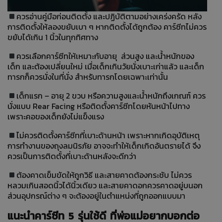
ควรอ่านคู่มือก่อนติดตั้ง และปฏิบัติตามอย่างเคร่งครัด หลัง
การติดตั้งให้ลองขยับเบา ๆ หากติดตั้งได้ถูกต้อง คาร์ซีทไม่ควร
ขยับได้เกิน 1 นิ้วในทุกทิศทาง
ควรเลือกคาร์ซีทให้เหมาะกับอายุ ส่วนสูง และน้ำหนักของ
เด็ก และต้องเปลี่ยนใหม่ เมื่อเด็กเกินวัยนั่งเบาะเก่าแล้ว และเด็ก
ทารกก็ควรนั่งในที่นั่ง สำหรับทารกโดยเฉพาะเท่านั้น
เด็กแรก – อายุ 2 ขวบ หรือความสูงและน้ำหนักถึงเกณฑ์ ควร
นั่งแบบ Rear Facing หรือติดตั้งคาร์ซีทโดยหันหน้าไปทาง
เพราะคอของเด็กยังไม่แข็งแรง
ไม่ควรติดตั้งคาร์ซีทที่เบาะด้านหน้า เพราะหากเกิดอุบัติเหตุ
การทำงานของถุงลมนิรภัย อาจจะทำให้เด็กเกิดอันตรายได้ จึง
ควรเป็นการติดตั้งที่เบาะด้านหลังจะดีกว่า
ต้องคาดเข็มขัดให้ถูกวิธี และสายคาดต้องกระชับ ไม่ควร
หลวมเกินสอดนิ้วได้นิ้วเดียว และสายคาดอกควรคาดอยู่บนอก
ส่วนอุปกรณ์ต่าง ๆ จะต้องอยู่ในตำแหน่งที่ถูกออกแบบมา
แนะนำคาร์ซีท 5 รุ่นใช้ดี ที่พ่อแม่อยากบอกต่อ