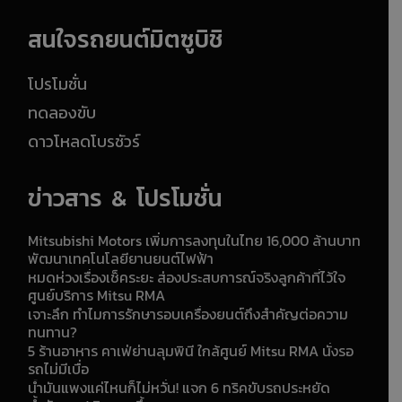
สนใจรถยนต์มิตซูบิชิ
โปรโมชั่น
ทดลองขับ
ดาวโหลดโบรชัวร์
ข่าวสาร & โปรโมชั่น
Mitsubishi Motors เพิ่มการลงทุนในไทย 16,000 ล้านบาท
พัฒนาเทคโนโลยียานยนต์ไฟฟ้า
หมดห่วงเรื่องเช็คระยะ ส่องประสบการณ์จริงลูกค้าที่ไว้ใจ
ศูนย์บริการ Mitsu RMA
เจาะลึก ทำไมการรักษารอบเครื่องยนต์ถึงสำคัญต่อความ
ทนทาน?
5 ร้านอาหาร คาเฟ่ย่านลุมพินี ใกล้ศูนย์ Mitsu RMA นั่งรอ
รถไม่มีเบื่อ
น้ำมันแพงแค่ไหนก็ไม่หวั่น! แจก 6 ทริคขับรถประหยัด