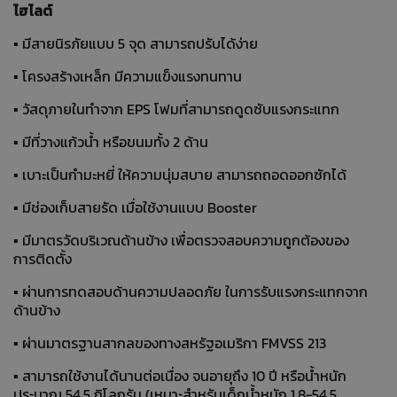
ไฮไลต์
▪ มีสายนิรภัยแบบ 5 จุด สามารถปรับได้ง่าย
▪ โครงสร้างเหล็ก มีความแข็งแรงทนทาน
▪ วัสดุภายในทำจาก EPS โฟมที่สามารถดูดซับแรงกระแทก
▪ มีที่วางแก้วน้ำ หรือขนมทั้ง 2 ด้าน
▪ เบาะเป็นกำมะหยี่ ให้ความนุ่มสบาย สามารถถอดออกซักได้
▪ มีช่องเก็บสายรัด เมื่อใช้งานแบบ Booster
▪ มีมาตรวัดบริเวณด้านข้าง เพื่อตรวจสอบความถูกต้องของ
การติดตั้ง
▪ ผ่านการทดสอบด้านความปลอดภัย ในการรับแรงกระแทกจาก
ด้านข้าง
▪ ผ่านมาตรฐานสากลของทางสหรัฐอเมริกา FMVSS 213
▪ สามารถใช้งานได้นานต่อเนื่อง จนอายุถึง 10 ปี หรือนํ้าหนัก
ประมาณ 54.5 กิโลกรัม (เหมาะสำหรับเด็กนํ้าหนัก 1.8-54.5