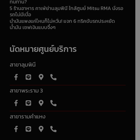
ทนทาน?
5 ร้านอาหาร คาเฟ่ย่านลุมพินี ใกล้ศูนย์ Mitsu RMA นั่งรอ
รถไม่มีเบื่อ
น้ำมันแพงแค่ไหนก็ไม่หวั่น! แจก 6 ทริคขับรถประหยัด
น้ำมัน เซฟเงินแบบจึ้งๆ
นัดหมายศูนย์บริการ
สาขาลุมพินี
สาขาพระราม 3
สาขารามคำแหง