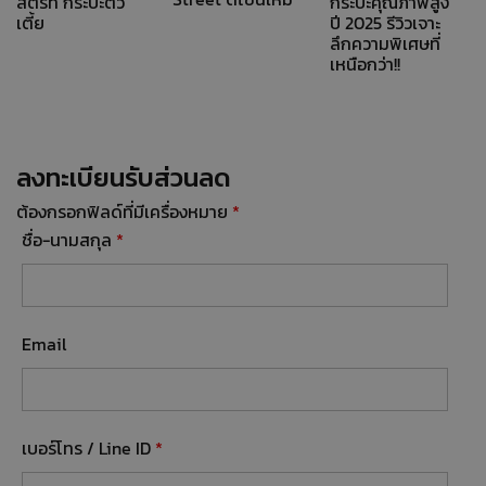
Street ดีไซน์ใหม่
สตรีท กระบะตัว
กระบะคุณภาพสูง
เตี้ย
ปี 2025 รีวิวเจาะ
ลึกความพิเศษที่
เหนือกว่า!!
ลงทะเบียนรับส่วนลด
ต้องกรอกฟิลด์ที่มีเครื่องหมาย
*
ชื่อ-นามสกุล
*
Email
เบอร์โทร / Line ID
*