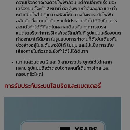
ความเร็วคงที่จะวิ่งด้วยไฟฟ้าล้วน แต่ถ้ามีอัตราเร่งเยอะ
เครื่องยนต์จะทํา 2 หน้าที่ คือ ส่งพละกําลังลงล้อ และ ทํา
หน้าที่ปั่นไฟไปด้วย บางฟังก์ชั่น บางจังหวะจะวิ่งไฟฟ้า
สลับกับ วิ่งแบบน้ำมัน ช่วยให้ประสานกันได้ดียิ่งขึ้น การ
ออกตัวทําได้ดีที่สุดในคลาสเดียวกัน ทุกการเบรค
แบตเตอรี่จะทําการรีโคฟเวอรี่ใหม่ทันที รูปแบบเครื่องยนต์
ทําออกมาได้ดีมาก ในรูปแบบการทํางานก็ดีเช่นเดียวกัน
ช่วงล่างอยู่ในระดับพอใช้ได้ ไม่นุ่ม และไม่แข็ง การเก็บ
เสียงภายในตัวรถจะยังทําได้ไม่ได้ดีมาก
เบาะในส่วนตอน 2 และ 3 สามารถประยุกต์ใช้ได้หลาก
หลาย รูปแบบถือว่าตอบโจทย์คนที่เดินทางไกล และ
ครอบครัวใหญ่
การรับประกันระบบไฮบริดและแบตเตอรี่