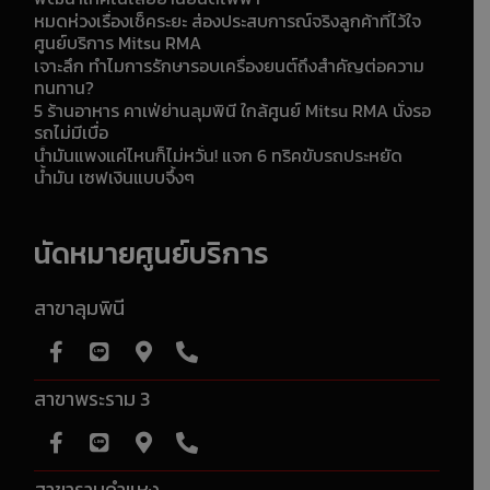
หมดห่วงเรื่องเช็คระยะ ส่องประสบการณ์จริงลูกค้าที่ไว้ใจ
ศูนย์บริการ Mitsu RMA
เจาะลึก ทำไมการรักษารอบเครื่องยนต์ถึงสำคัญต่อความ
ทนทาน?
5 ร้านอาหาร คาเฟ่ย่านลุมพินี ใกล้ศูนย์ Mitsu RMA นั่งรอ
รถไม่มีเบื่อ
น้ำมันแพงแค่ไหนก็ไม่หวั่น! แจก 6 ทริคขับรถประหยัด
น้ำมัน เซฟเงินแบบจึ้งๆ
นัดหมายศูนย์บริการ
สาขาลุมพินี
สาขาพระราม 3