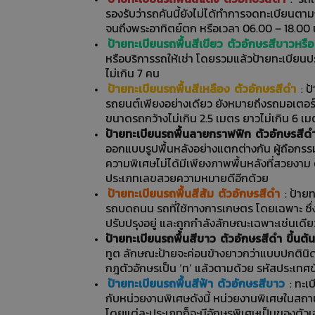
รองรับว่ารถคันนี้ยังไม่ได้ทำการจดทะเบียนตา
จนถึงพระอาทิตย์ตก หรือเวลา 06.00 – 18.00 น.
ป้ายทะเบียนรถพื้นสีเขียว ตัวอักษรสีขาวหรื
หรือบริการรถให้เช่า โดยรวมแล้วป้ายทะเบียนปร
ไม่เกิน 7 คน
ป้ายทะเบียนรถพื้นสีเหลือง ตัวอักษรสีดำ
: ป
รถยนต์เพียงอย่างเดียว ยังหมายถึงรถมอเตอร์ไ
ขนาดรถกว้างไม่เกิน 2.5 เมตร ยาวไม่เกิน 6 เม
ป้ายทะเบียนรถพื้นลายกราฟฟิก ตัวอักษรสีด
ออกแบบรูปพื้นหลังอย่างแตกต่างกัน ผู้ถือกรรมส
ความพิเศษไม่ได้มีเพียงภาพพื้นหลังที่สวยงาม 
ประเภทเลขสวยความหมายดีอีกด้วย
ป้ายทะเบียนรถพื้นสีส้ม ตัวอักษรสีดำ
: ป้าย
รถบดถนน รถที่ใช้ทางการเกษตร โดยเฉพาะ ซึ่ง
ปรับปรุงอยู่ และถูกกำลังลักษณะเฉพาะเช่นเดี
ป้ายทะเบียนรถพื้นสีขาว ตัวอักษรสีดำ ขึ้นต
ทูต ลักษณะป้ายจะค่อนข้างยาวกว่าแบบปกตินิ
กฎตัวอักษรเป็น ‘ท’ แล้วตามด้วย รหัสประเทศข
ป้ายทะเบียนรถพื้นสีฟ้า ตัวอักษรสีขาว
: ทะเ
กับหน่วยงานพิเศษดังนี้ หน่วยงานพิเศษในสถาน
โดยแต่ละประเภทก็จะมีอักษรพิเศษเป็นของตัวเ