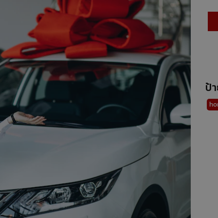
ป้
ho