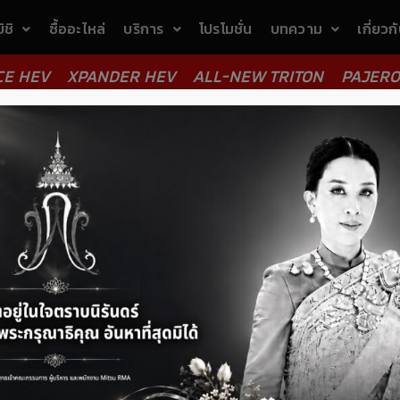
ิชิ
ซื้ออะไหล่
บริการ
โปรโมชั่น
บทความ
เกี่ยวก
CE HEV
XPANDER HEV
ALL-NEW TRITON
PAJERO
ถยนต์และประเภททะเบียน
ลง
ต้อ
ชื
Em
เบอ