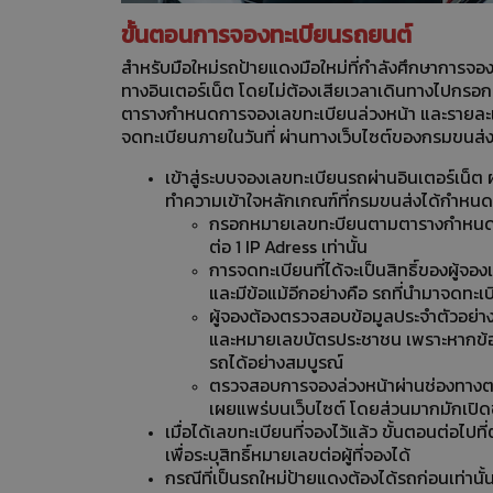
ขั้นตอนการจองทะเบียนรถยนต์
สำหรับมือใหม่รถป้ายแดงมือใหม่ที่กำลังศึกษาการจ
ทางอินเตอร์เน็ต โดยไม่ต้องเสียเวลาเดินทางไปกรอกเ
ตารางกำหนดการจองเลขทะเบียนล่วงหน้า และรายละเอียด
จดทะเบียนภายในวันที่ ผ่านทางเว็บไซต์ของกรมขนส
เข้าสู่ระบบจองเลขทะเบียนรถผ่านอินเตอร์เน็ต
ทำความเข้าใจหลักเกณฑ์ที่กรมขนส่งได้กำหนด
กรอกหมายเลขทะบียนตามตารางกำหนดการ
ต่อ 1 IP Adress เท่านั้น
การจดทะเบียนที่ได้จะเป็นสิทธิ์ของผู้จองเพ
และมีข้อแม้อีกอย่างคือ รถที่นำมาจดทะเบียน
ผู้จองต้องตรวจสอบข้อมูลประจำตัวอย่า
และหมายเลขบัตรประชาชน เพราะหากข้อม
รถได้อย่างสมบูรณ์
ตรวจสอบการจองล่วงหน้าผ่านช่องทางต
เผยแพร่บนเว็บไซต์ โดยส่วนมากมักเปิดช่
เมื่อได้เลขทะเบียนที่จองไว้แล้ว ขั้นตอนต่อไป
เพื่อระบุสิทธิ์หมายเลขต่อผู้ที่จองได้
กรณีที่เป็นรถใหม่ป้ายแดงต้องได้รถก่อนเท่านั