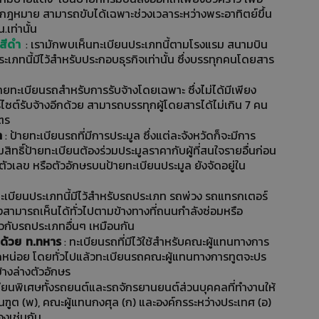
มกฎหมาย สามารถขับได้เฉพาะช่วงเวลาระหว่างพระอาทิตย์ขึ้น
เท่านั้น
อสีดำ
: เรามักพบเห็นทะเบียนประเภทนี้ตามโรงแรม สนามบิน
ะเภทนี้มีไว้สำหรับประกอบธุรกิจเท่านั้น ซึ่งบรรทุกคนโดยสาร
้ายทะเบียนรถสำหรับการรับจ้างโดยเฉพาะ ซึ่งไม่ได้มีเพียง
ซต์รับจ้างอีกด้วย สามารถบรรทุกผู้โดยสารได้ไม่เกิน 7 คน
ตร
ำ
: ป้ายทะเบียนรถที่มีการประมูล ซึ่งแต่ละจังหวัดก็จะมีการ
ิทธิ์ป้ายทะเบียนต้องร่วมประมูลราคากับผู้ที่สนใจรายอื่นก่อน
ตัวเลข หรือตัวอักษรบนป้ายทะเบียนประมูล ยังจัดอยู่ใน
ทะเบียนประเภทนี้มีไว้สำหรับรถประเภท รถพ่วง รถแทรกเตอร์
สามารถเห็นได้ทั่วไปตามข้างทางที่ถนนกำลังซ่อมหรือ
ยวกับรถประเภทอื่นๆ เหมือนกัน
้นด้วย ท.ทหาร
: ทะเบียนรถที่มีไว้ใช้สำหรับคณะผู้แทนทางการ
ดหน่อย โดยทั่วไปแล้วทะเบียนรถคณะผู้แทนทางการทูตจะปร
้างล่างตัวอักษร
บียนพิเศษทั้งรถยนต์และรถจักรยานยนต์ส่วนบุคคลที่ทำงานให้
ฑูต (พ), คณะผู้แทนกงศุล (ก) และองค์กรระหว่างประเทศ (อ)
องเช่นกัน