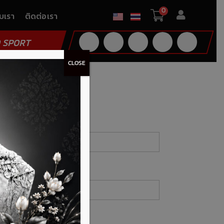
0
ับเรา
ติดต่อเรา
 SPORT
CLOSE
ทะเบียนรับส่วนลด
งกรอกฟิลด์ที่มีเครื่องหมาย
*
่อ-นามสกุล
*
ail
ร์โทร / Line ID
*