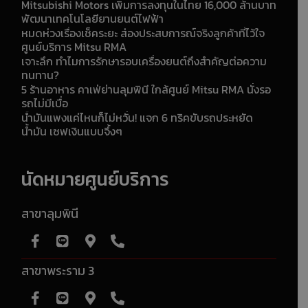
Mitsubishi Motors เพิ่มการลงทุนในไทย 16,000 ล้านบาท
พัฒนาเทคโนโลยียานยนต์ไฟฟ้า
หมดห่วงเรื่องเช็คระยะ ส่องประสบการณ์จริงลูกค้าที่ไว้ใจ
ศูนย์บริการ Mitsu RMA
เจาะลึก ทำไมการรักษารอบเครื่องยนต์ถึงสำคัญต่อความ
ทนทาน?
5 ร้านอาหาร คาเฟ่ย่านลุมพินี ใกล้ศูนย์ Mitsu RMA นั่งรอ
รถไม่มีเบื่อ
น้ำมันแพงแค่ไหนก็ไม่หวั่น! แจก 6 ทริคขับรถประหยัด
น้ำมัน เซฟเงินแบบจึ้งๆ
นัดหมายศูนย์บริการ
สาขาลุมพินี
สาขาพระราม 3