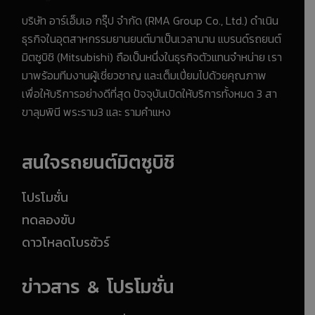
บริษัท อาร์เอ็มเอ กรุ๊ป จำกัด (RMA Group Co., Ltd.) ดำเนิน
ธุรกิจในอุตสาหกรรมยานยนต์มาเป็นเวลานาน แบรนด์รถยนต์
มิตซูบิชิ (Mitsubishi) ถือเป็นหนึ่งในธุรกิจตัวแทนจำหน่าย เรา
มาพร้อมทีมงานผู้เชี่ยวชาญ และเต็มเปี่ยมไปด้วยคุณภาพ
เพื่อให้บริการอย่างดีที่สุด ปัจจุบันเปิดให้บริการทั้งหมด 3 สา
ขาลุมพินี พระราม3 และ รามคำแหง
สนใจรถยนต์มิตซูบิชิ
โปรโมชั่น
ทดลองขับ
ดาวโหลดโบรชัวร์
ข่าวสาร & โปรโมชั่น