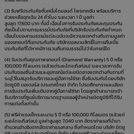
(3) รับฟรีประกันภัยชั้นหนึ่งไดมอนด์ โพรเทคชัน พร้อมบริการ
ช่วยเหลือฉุกเฉิน 24 ชั่วโมง ระยะเวลา 1 ปี มูลค่า
สูงสุด
17,600
บาท ทั้งนี้ เงื่อนไขการรับประกันภัยและทุนประกัน
ภัยเป็นไปตามกรมธรรม์ประกันภัยที่บริษัทรับประกันภัยกำหนด
เงื่อนไขของกรมธรรม์แต่ละฉบับจะมีความแตกต่างกันตามมูลค่า
ของรถยนต์ที่เอาประกันภัย บริษัทขอสงวนสิทธิ์ในการคืนเบี้ย
ประกันภัยที่ได้หากมีการเวนคืนกรมธรรม์ไม่ว่าในกรณีใด
(4) รับประกันคุณภาพรถยนต์ (Diamond Warranty) 5 ปี หรือ
100,000 กิโลเมตร (แล้วแต่ระยะใดจะถึงก่อน) ระยะเวลาการรับ
ประกันของชิ้นส่วนและอุปกรณ์แต่ละชนิดอาจแตกต่างกันตามที่
ระบุไว้ในสมุดรับบริการและคู่มือการใช้รถ ซึ่งรับประกันโดยบริษัท
มิตซูบิชิ มอเตอร์ส (ประเทศไทย) จำกัด โปรดศึกษารายละเอียด
การรับประกันเพิ่มเติมจากคู่มือการใช้รถ โดยลูกค้าสามารถเข้า
รับบริการที่ศูนย์บริการมาตรฐานของผู้จำหน่ายมิตซูบิชิที่ได้รับ
การแต่งตั้งเท่านั้น
(5) ฟรีค่าแรงเช็กระยะนาน 5 ปี หรือ 100,000 กิโลเมตร (แล้วแต่
ระยะใดจะถึงก่อน) มูลค่าสูงสุด
7,040
บาท อัตราค่าแรงที่นำมา
คำนวณอ้างอิงจากอัตราค่าแรงกลาง ซึ่งกำหนดโดย บริษัท มิตซู
บิชิ มอเตอร์ส (ประเทศไทย) จำกัด บริการฟรีเฉพาะค่าแรงเช็กระ