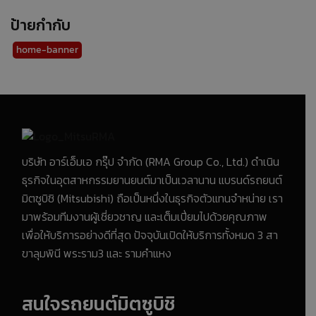
ป้ายกำกับ
home-banner
บริษัท อาร์เอ็มเอ กรุ๊ป จำกัด (RMA Group Co., Ltd.) ดำเนิน
ธุรกิจในอุตสาหกรรมยานยนต์มาเป็นเวลานาน แบรนด์รถยนต์
มิตซูบิชิ (Mitsubishi) ถือเป็นหนึ่งในธุรกิจตัวแทนจำหน่าย เรา
มาพร้อมทีมงานผู้เชี่ยวชาญ และเต็มเปี่ยมไปด้วยคุณภาพ
เพื่อให้บริการอย่างดีที่สุด ปัจจุบันเปิดให้บริการทั้งหมด 3 สา
ขาลุมพินี พระราม3 และ รามคำแหง
สนใจรถยนต์มิตซูบิชิ