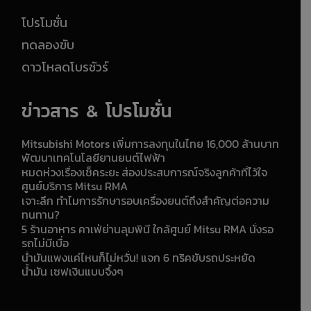
โปรโมชั่น
ทดลองขับ
ดาวโหลดโบรชัวร์
ข่าวสาร & โปรโมชั่น
Mitsubishi Motors เพิ่มการลงทุนในไทย 16,000 ล้านบาท
พัฒนาเทคโนโลยียานยนต์ไฟฟ้า
หมดห่วงเรื่องเช็คระยะ ส่องประสบการณ์จริงลูกค้าที่ไว้ใจ
ศูนย์บริการ Mitsu RMA
เจาะลึก ทำไมการรักษารอบเครื่องยนต์ถึงสำคัญต่อความ
ทนทาน?
5 ร้านอาหาร คาเฟ่ย่านลุมพินี ใกล้ศูนย์ Mitsu RMA นั่งรอ
รถไม่มีเบื่อ
น้ำมันแพงแค่ไหนก็ไม่หวั่น! แจก 6 ทริคขับรถประหยัด
น้ำมัน เซฟเงินแบบจึ้งๆ