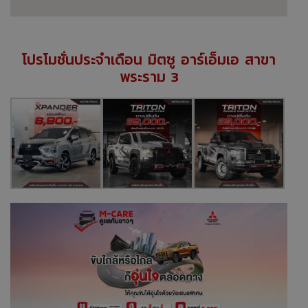
โปรโมชั่นประจำเดือน มิตซู อาร์เอ็มเอ สาขา
พระราม 3